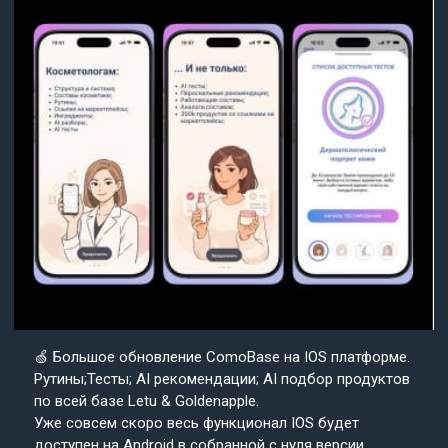
🍏 Большое обновление ComoBase на IOS платформе.
Рутины;Тесты; AI рекомендации; AI подбор продуктов
по всей базе Letu & Goldenapple.
Уже совсем скоро весь функционал IOS будет
доступен на Android в собранной с нуля версии