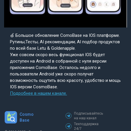
🍏 Большое обновление ComoBase на IOS платформе.
Рутины;Тесты; AI рекомендации; AI подбор продуктов
по всей базе Letu & Goldenapple.
Уже совсем скоро весь функционал IOS будет
доступен на Android в собранной с нуля версии
приложения ComoBase. Осталось недолго и
пользователи Android уже скоро получат
возможность ощутить всю красоту, удобство и мощь
IOS версии CosmoBase.
Подробнее в нашем канале.
Подписывайтесь
Cosmo
на наш канал
Base
Техподдержка
24/7