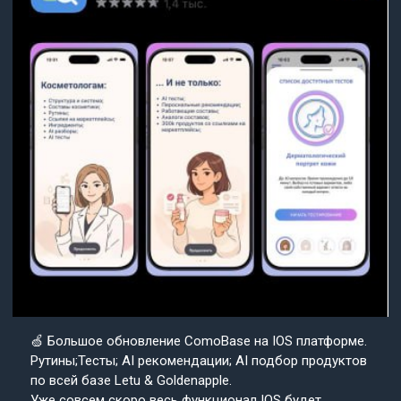
🍏 Большое обновление ComoBase на IOS платформе.
Рутины;Тесты; AI рекомендации; AI подбор продуктов
по всей базе Letu & Goldenapple.
Уже совсем скоро весь функционал IOS будет