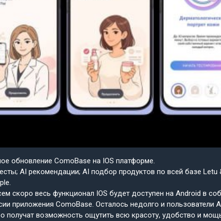
шое обновление ComoBase на IOS платформе.
есты; AI рекомендации; AI подбор продуктов по всей базе Letu 
ple.
ем скоро весь функционал IOS будет доступен на Android в со
сии приложения ComoBase. Осталось недолго и пользователи A
о получат возможность ощутить всю красоту, удобство и мощ