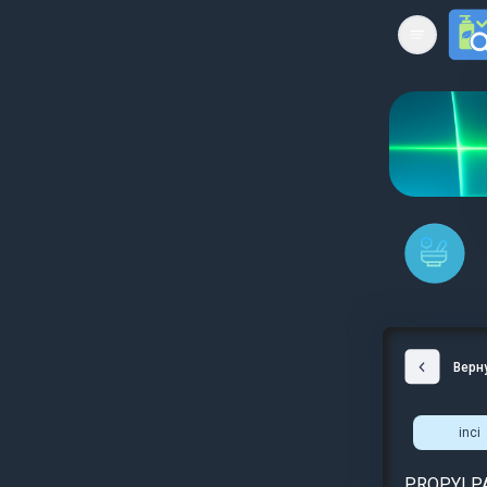
Open mai
Верн
inci
PROPYLPA