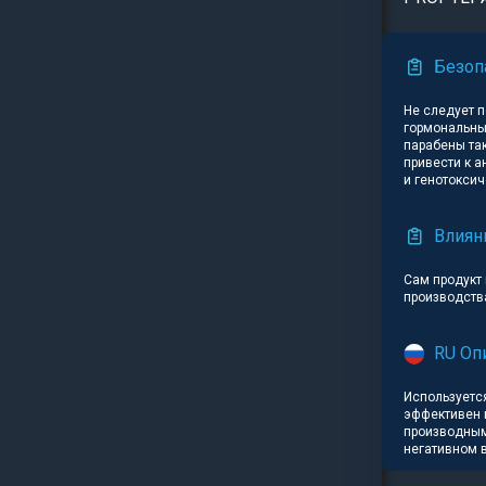
Безоп
Не следует 
гормональный
парабены та
привести к 
и генотоксич
Влиян
Сам продукт
производств
RU Оп
Используется
эффективен 
производным
негативном 