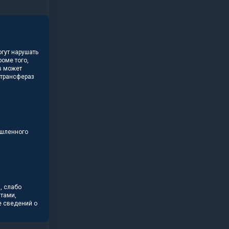
гут нарушать
оме того,
в может
отрансфераз
ышленного
, слабо
атами,
е сведений о