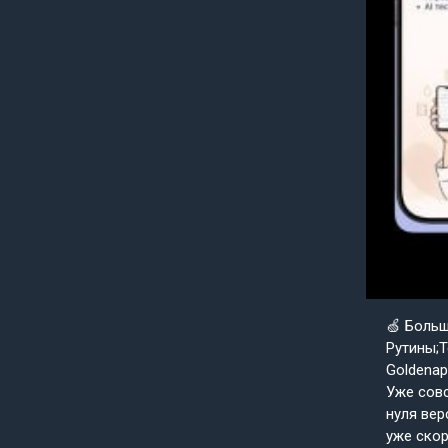
🍏 Боль
Рутины;Т
Goldenap
Уже совс
нуля вер
уже скор