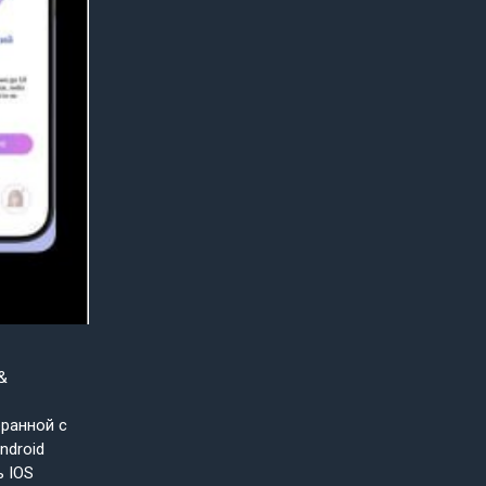
&
бранной с
ndroid
ь IOS