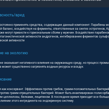
асность/вред
постоянно применять средства, содержащие данный компонент. Парабены мо
 баланс, воздействуя на ферменты, ответственные за синтез эстрогенов, Кр
кже могут привести к гормональным сбоям у мужчин. Воздействие парабено
антагонистической активности андрогенов, ингибированию ферментов сульф
еской активности
ие на экологию
 не оказывает негативного влияния на окружающую среду, но процесс пром
а может существенно загрязнять водные ресурсы и воздух.
исание
 как консервант. Эффективен против грибов, грамм-положительных бактерий
против грамм-отрицательных бактерий. Может быть инактивирован полисорб
и целлюлозы, белками, лецитином. В последнее время приходит все больш
влиянии этого ингредиента на эндокринную систему.