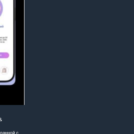
&
бранной с