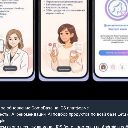
шое обновление ComoBase на IOS платформе.
есты; AI рекомендации; AI подбор продуктов по всей базе Letu 
ple.
ем скоро весь функционал IOS будет доступен на Android в со