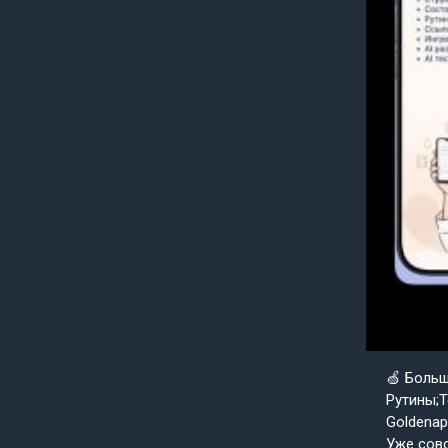
🍏 Боль
Рутины;Т
Goldenap
Уже совс