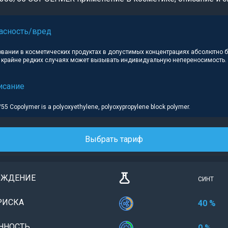
асность/вред
овании в косметических продуктах в допустимых концентрациях абсолютно 
в крайне редких случаях может вызывать индивидуальную непереносимость.
исание
5 Copolymer is a polyoxyethylene, polyoxypropylene block polymer.
Выбрать тариф
ОЖДЕНИЕ
СИНТ
РИСКА
40 %
ННОСТЬ
0 %