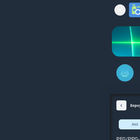
Open mai
Верн
inci
PEG/PPG-