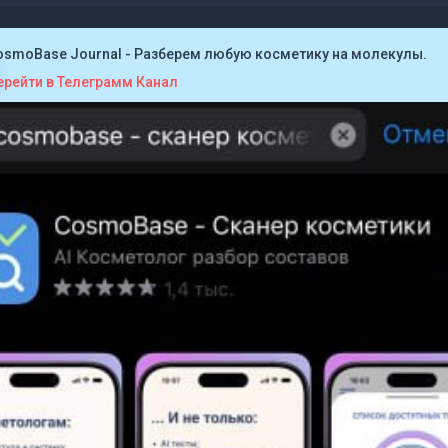
osmoBase Journal - Разберем любую косметику на молекулы.
ерейти в Телеграмм Канал