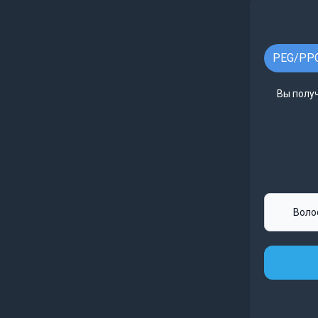
PEG/PPG
Вы получ