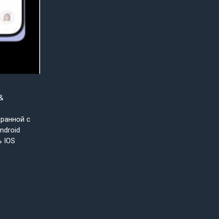
&
бранной с
ndroid
ь IOS