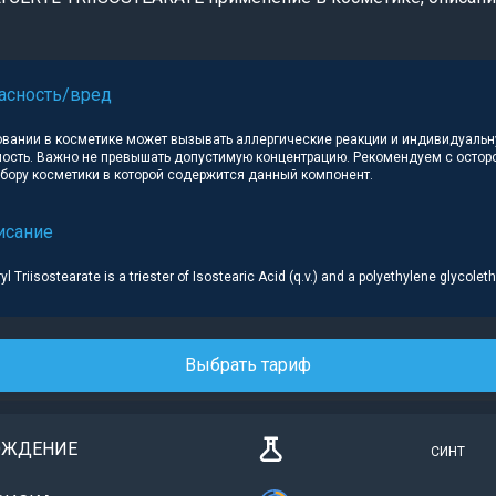
асность/вред
овании в косметике может вызывать аллергические реакции и индивидуаль
ость. Важно не превышать допустимую концентрацию. Рекомендуем с осто
ыбору косметики в которой содержится данный компонент.
исание
l Triisostearate is a triester of Isostearic Acid (q.v.) and a polyethylene glycoleth
Выбрать тариф
ОЖДЕНИЕ
СИНТ