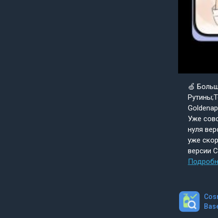
🍏 Боль
Рутины;Т
Goldenap
Уже совс
нуля вер
уже скор
версии 
Подробн
Cos
Bas