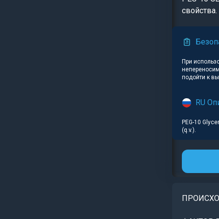
свойства.
Безоп
При использ
непереносим
подойти к в
RU Оп
PEG-10 Glycery
(q.v.).
ПРОИСХ