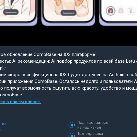
шое обновление ComoBase на IOS платформе.
есты; AI рекомендации; AI подбор продуктов по всей базе Letu 
ple.
ем скоро весь функционал IOS будет доступен на Android в со
сии приложения ComoBase. Осталось недолго и пользователи A
о получат возможность ощутить всю красоту, удобство и мощ
CosmoBase.
ее в нашем канале.
Подписывайтесь
mo
на наш канал
e
Техподдержка