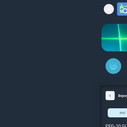
Open mai
Верн
inci
PEG-10 GL