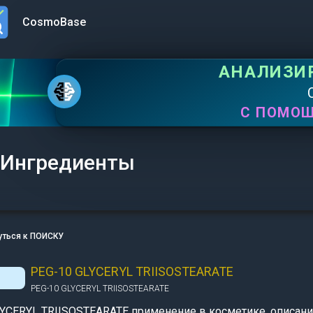
CosmoBase
n menu
АНАЛИЗИ
С ПОМО
Ингредиенты
уться к ПОИСКУ
PEG-10 GLYCERYL TRIISOSTEARATE
PEG-10 GLYCERYL TRIISOSTEARATE
YCERYL TRIISOSTEARATE применение в косметике, описани