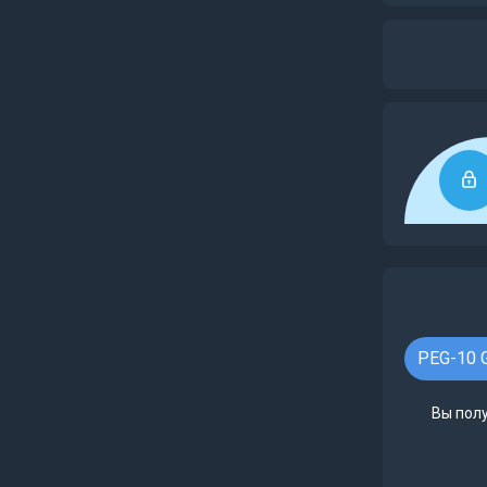
PEG-10 G
Вы полу