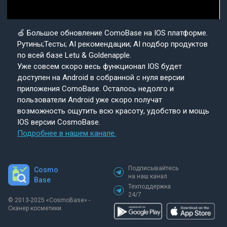
🍏 Большое обновление ComoBase на IOS платформе.
Рутины;Тесты; AI рекомендации; AI подбор продуктов
по всей базе Letu & Goldenapple.
Уже совсем скоро весь функционал IOS будет
доступен на Android в собранной с нуля версии
приложения ComoBase. Осталось недолго и
пользователи Android уже скоро получат
возможность ощутить всю красоту, удобство и мощь
IOS версии CosmoBase.
Подробнее в нашем канале.
Подписывайтесь
Cosmo
на наш канал
Base
Техподдержка
24/7
© 2013-2025 «СosmoBase» -
Сканер косметики