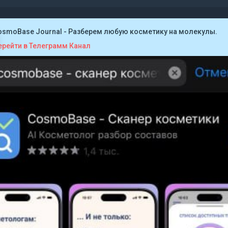
osmoBase Journal - Разберем любую косметику на молекулы.
ерейти в Телеграмм Канал