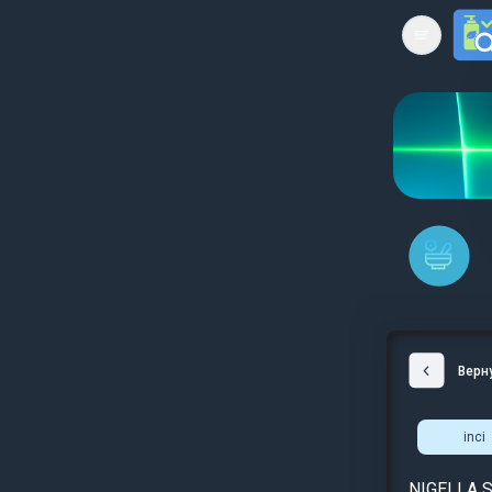
Open mai
Верн
inci
NIGELLA S