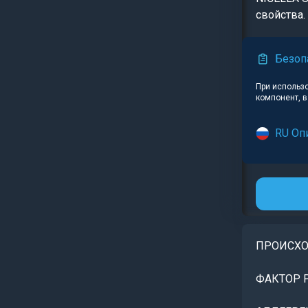
свойства.
Безоп
При использ
компонент, 
RU Оп
ПРОИСХ
ФАКТОР 