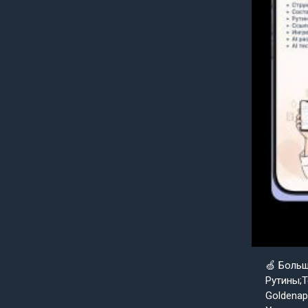
🍏 Боль
Рутины;Т
Goldenap