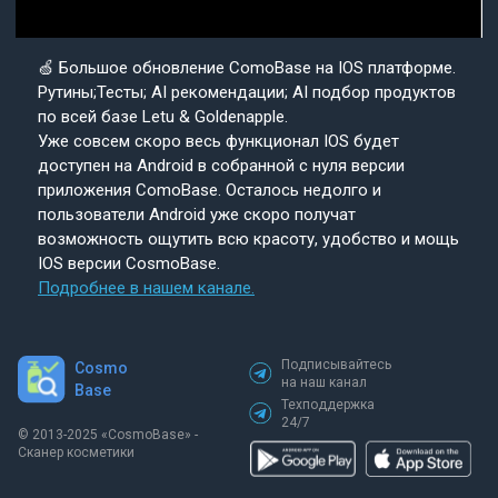
🍏 Большое обновление ComoBase на IOS платформе.
Рутины;Тесты; AI рекомендации; AI подбор продуктов
по всей базе Letu & Goldenapple.
Уже совсем скоро весь функционал IOS будет
доступен на Android в собранной с нуля версии
приложения ComoBase. Осталось недолго и
пользователи Android уже скоро получат
возможность ощутить всю красоту, удобство и мощь
IOS версии CosmoBase.
Подробнее в нашем канале.
Подписывайтесь
Cosmo
на наш канал
Base
Техподдержка
24/7
© 2013-2025 «СosmoBase» -
Сканер косметики