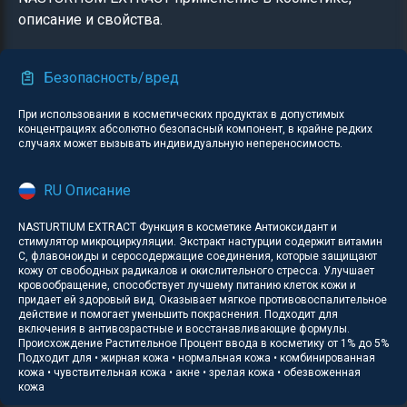
описание и свойства.
Безопасность/вред
При использовании в косметических продуктах в допустимых
концентрациях абсолютно безопасный компонент, в крайне редких
случаях может вызывать индивидуальную непереносимость.
RU Описание
NASTURTIUM EXTRACT Функция в косметике Антиоксидант и
стимулятор микроциркуляции. Экстракт настурции содержит витамин
С, флавоноиды и серосодержащие соединения, которые защищают
кожу от свободных радикалов и окислительного стресса. Улучшает
кровообращение, способствует лучшему питанию клеток кожи и
придает ей здоровый вид. Оказывает мягкое противовоспалительное
действие и помогает уменьшить покраснения. Подходит для
включения в антивозрастные и восстанавливающие формулы.
Происхождение Растительное Процент ввода в косметику от 1% до 5%
Подходит для • жирная кожа • нормальная кожа • комбинированная
кожа • чувствительная кожа • акне • зрелая кожа • обезвоженная
кожа