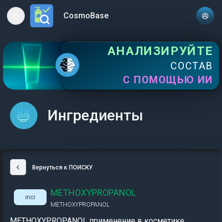
CosmoBase
Open main menu
АНАЛИЗИРУЙТЕ
СОСТАВ
С ПОМОЩЬЮ ИИ
Ингредиенты
Вернуться к ПОИСКУ
METHOXYPROPANOL
inci
METHOXYPROPANOL
METHOXYPROPANOL применение в косметике,