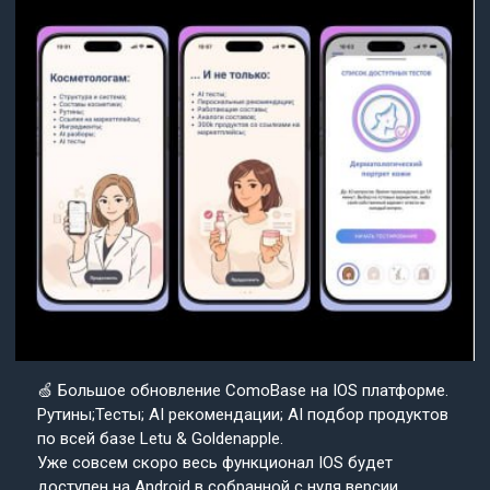
🍏 Большое обновление ComoBase на IOS платформе.
Рутины;Тесты; AI рекомендации; AI подбор продуктов
по всей базе Letu & Goldenapple.
Уже совсем скоро весь функционал IOS будет
доступен на Android в собранной с нуля версии