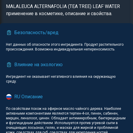
MALALEUCA ALTERNAFOLIA (TEA TREE) LEAF WATER
применение в косметике, описание и свойства.
Безопасность/вред
Нет данных об опасности этого ингредиента. Продукт растительного
происхождения. Возможна индивидуальная непереносимость.
Влияние на экологию
Ингредиент не оказывает негативного влияния на окружающую
среду.
RU Описание
По свойствам похож на эфирное масло чайного дерева. Наиболее
активными компонентами являются терпен-4-ол, пинен, сабинен,
мирцен, линалоол, цинен. Обладает антимикробным, бактерицидным
и фунгицидным действием. Используется против угревой сыпи в
очищающих лосьонах, гелях, и масках для жирной и проблемной
кожи, средствах для губ, средствах для укрепления ногтей.