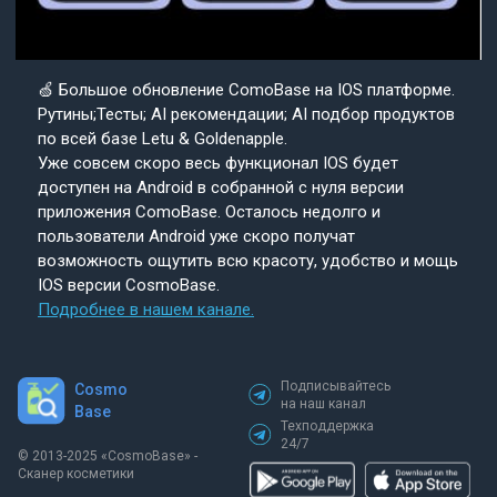
🍏 Большое обновление ComoBase на IOS платформе.
Рутины;Тесты; AI рекомендации; AI подбор продуктов
по всей базе Letu & Goldenapple.
Уже совсем скоро весь функционал IOS будет
доступен на Android в собранной с нуля версии
приложения ComoBase. Осталось недолго и
пользователи Android уже скоро получат
возможность ощутить всю красоту, удобство и мощь
IOS версии CosmoBase.
Подробнее в нашем канале.
Подписывайтесь
Cosmo
на наш канал
Base
Техподдержка
24/7
© 2013-2025 «СosmoBase» -
Сканер косметики