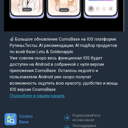
🍏 Большое обновление ComoBase на IOS платформе.
Рутины;Тесты; AI рекомендации; AI подбор продуктов
по всей базе Letu & Goldenapple.
Уже совсем скоро весь функционал IOS будет
доступен на Android в собранной с нуля версии
приложения ComoBase. Осталось недолго и
пользователи Android уже скоро получат
возможность ощутить всю красоту, удобство и мощь
IOS версии CosmoBase.
Подробнее в нашем канале.
Подписывайтесь
Cosmo
на наш канал
Base
Техподдержка