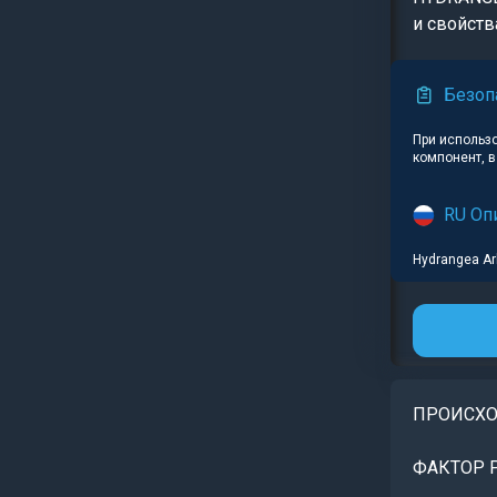
и свойств
Безоп
При использ
компонент, 
RU Оп
Hydrangea Arb
ПРОИСХ
ФАКТОР 