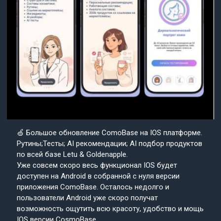
🍏 Большое обновление ComoBase на IOS платформе.
Рутины;Тесты; AI рекомендации; AI подбор продуктов
по всей базе Letu & Goldenapple.
Уже совсем скоро весь функционал IOS будет
доступен на Android в собранной с нуля версии
приложения ComoBase. Осталось недолго и
пользователи Android уже скоро получат
возможность ощутить всю красоту, удобство и мощь
IOS версии CosmoBase.