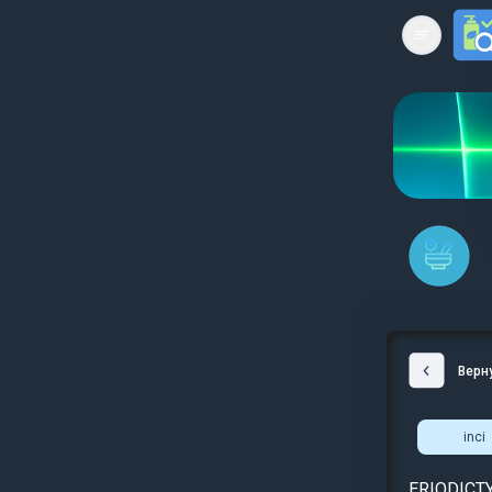
Open mai
Верн
inci
ERIODICT