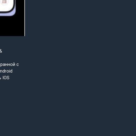
&
бранной с
ndroid
ь IOS