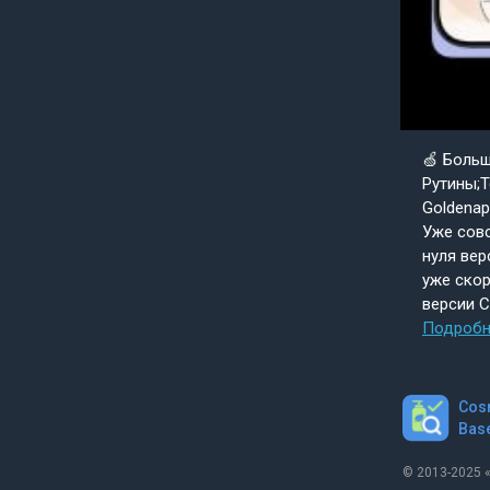
🍏 Боль
Рутины;Т
Goldenap
Уже совс
нуля вер
уже скор
версии 
Подробн
Cos
Bas
© 2013-2025 