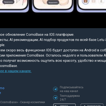
шое обновление ComoBase на IOS платформе.
есты; AI рекомендации; AI подбор продуктов по всей базе Letu 
ple.
ем скоро весь функционал IOS будет доступен на Android в со
сии приложения ComoBase. Осталось недолго и пользователи A
о получат возможность ощутить всю красоту, удобство и мощ
CosmoBase.
ее в нашем канале.
Подписывайтесь
mo
на наш канал
e
Техподдержка
24/7
«СosmoBase» - Сканер косметики