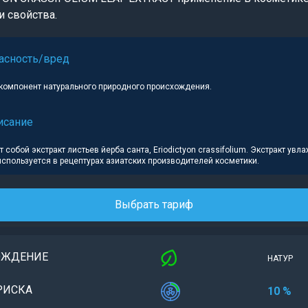
и свойства.
асность/вред
компонент натурального природного происхождения.
исание
 собой экстракт листьев йерба санта, Eriodictyon crassifolium. Экстракт увл
используется в рецептурах азиатских производителей косметики.
Выбрать тариф
ОЖДЕНИЕ
НАТУР
РИСКА
10 %