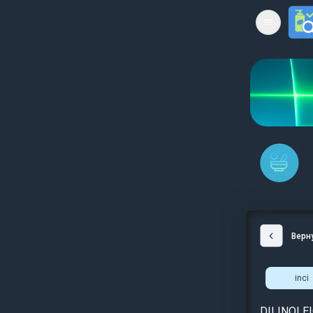
Open mai
Верн
inci
DILINOLE