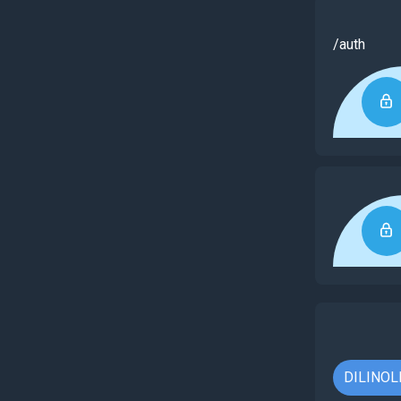
/auth
DILINOL