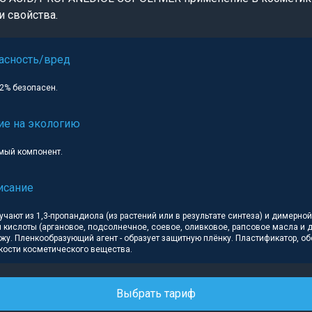
и свойства.
асность/вред
02% безопасен.
ие на экологию
мый компонент.
исание
чают из 1,3-пропандиола (из растений или в результате синтеза) и димерной
кислоты (аргановое, подсолнечное, соевое, оливковое, рапсовое масла и д
ожу. Пленкообразующий агент - образует защитную плёнку. Пластификатор, о
кости косметического вещества.
Выбрать тариф