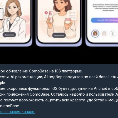
шое обновление ComoBase на IOS платформе.
есты; AI рекомендации; AI подбор продуктов по всей базе Letu 
ple.
ем скоро весь функционал IOS будет доступен на Android в со
сии приложения ComoBase. Осталось недолго и пользователи A
о получат возможность ощутить всю красоту, удобство и мощ
CosmoBase.
ее в нашем канале.