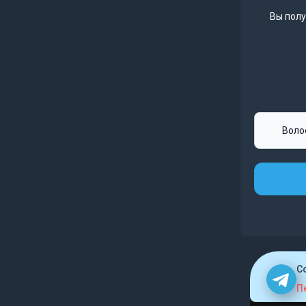
Вы полу
C
П