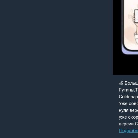
🍏 Боль
Рутины;Т
Goldenap
Уже совс
нуля вер
уже скор
версии 
Подробн