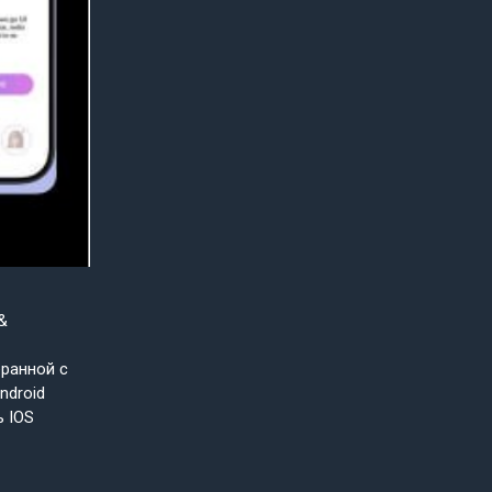
&
бранной с
ndroid
ь IOS