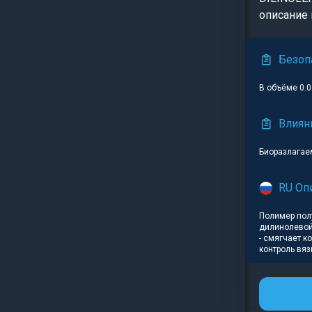
описание 
Безоп
В объёме 0.
Влиян
Биоразлагае
RU Оп
Полимер полу
дилинолевой 
- смягчает к
контроль вяз