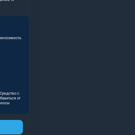
реносимость.
 Средство с
бавиться от
олосы