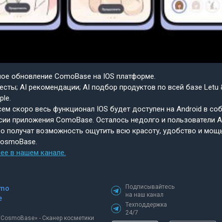
шое обновление ComoBase на IOS платформе.
есты; AI рекомендации; AI подбор продуктов по всей базе Letu 
ple.
ем скоро весь функционал IOS будет доступен на Android в со
сии приложения ComoBase. Осталось недолго и пользователи A
о получат возможность ощутить всю красоту, удобство и мощ
CosmoBase.
ее в нашем канале.
Подписывайтесь
mo
на наш канал
e
Техподдержка
24/7
«СosmoBase» - Сканер косметики