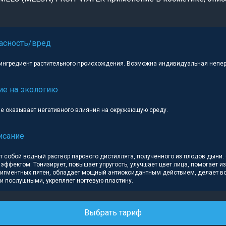
асность/вред
ингредиент растительного происхождения. Возможна индивидуальная непе
ие на экологию
не оказывает негативного влияния на окружающую среду.
исание
 собой водный раствор парового дистиллята, полученного из плодов дыни.
ффектом. Тонизирует, повышает упругость, улучшает цвет лица, помогает из
пигментных пятен, обладает мощный антиоксидантным действием, делает в
и послушными, укрепляет ногтевую пластину.
Выбрать тариф