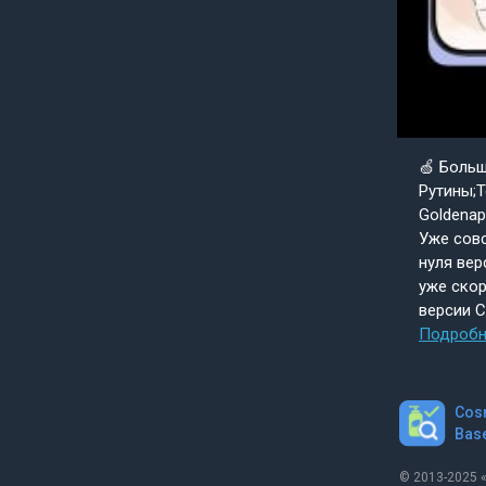
🍏 Боль
Рутины;Т
Goldenap
Уже совс
нуля вер
уже скор
версии 
Подробн
Cos
Bas
© 2013-2025 