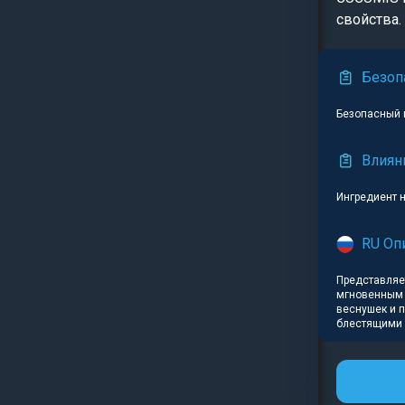
свойства.
Безоп
Безопасный 
Влиян
Ингредиент 
RU Оп
Представляет
мгновенным э
веснушек и 
блестящими 