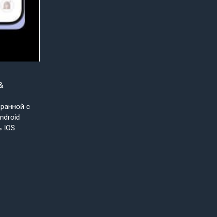
&
бранной с
ndroid
ь IOS