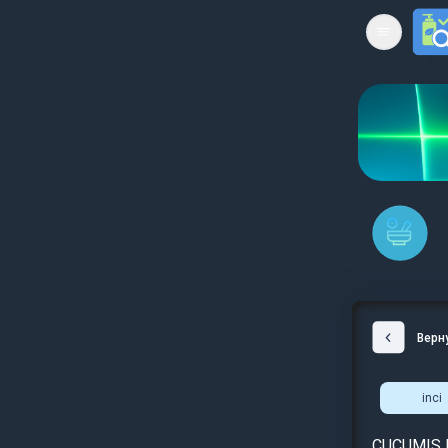
Open mai
Верн
inci
CUCUMIS 