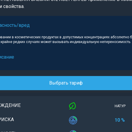
и свойства.
асность/вред
овании в косметических продуктах в допустимых концентрациях абсолютно 
в крайне редких случаях может вызывать индивидуальную непереносимость.
исание
Выбрать тариф
ОЖДЕНИЕ
НАТУР
РИСКА
10 %