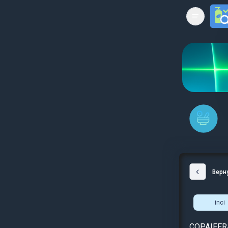
Open mai
Верн
inci
COPAIFER