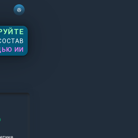
РУЙТЕ
СОСТАВ
ЩЬЮ ИИ
D
етике,