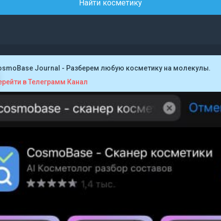
Найти косметику
osmoBase Journal - Разберем любую косметику на молекулы.
ерейти в Телеграмм Канал