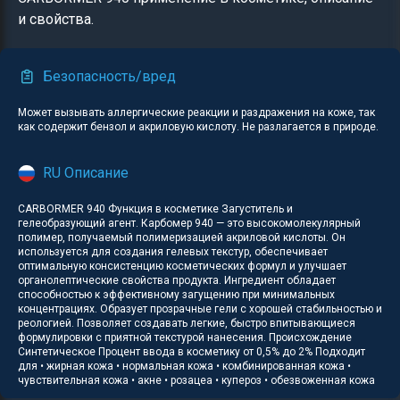
и свойства.
Безопасность/вред
Может вызывать аллергические реакции и раздражения на коже, так
как содержит бензол и акриловую кислоту. Не разлагается в природе.
RU Описание
CARBORMER 940 Функция в косметике Загуститель и
гелеобразующий агент. Карбомер 940 — это высокомолекулярный
полимер, получаемый полимеризацией акриловой кислоты. Он
используется для создания гелевых текстур, обеспечивает
оптимальную консистенцию косметических формул и улучшает
органолептические свойства продукта. Ингредиент обладает
способностью к эффективному загущению при минимальных
концентрациях. Образует прозрачные гели с хорошей стабильностью и
реологией. Позволяет создавать легкие, быстро впитывающиеся
формулировки с приятной текстурой нанесения. Происхождение
Синтетическое Процент ввода в косметику от 0,5% до 2% Подходит
для • жирная кожа • нормальная кожа • комбинированная кожа •
чувствительная кожа • акне • розацеа • купероз • обезвоженная кожа