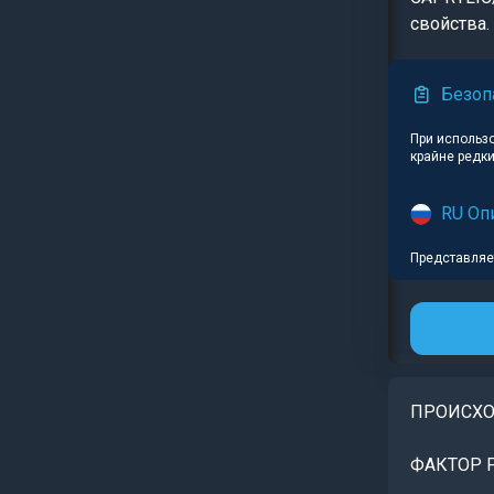
свойства.
Безоп
При использо
крайне ред
RU Оп
Представляет
ПРОИСХ
ФАКТОР 