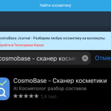
Найти косметику
osmoBase Journal - Разберем любую косметику на молекулы.
ерейти в Телеграмм Канал