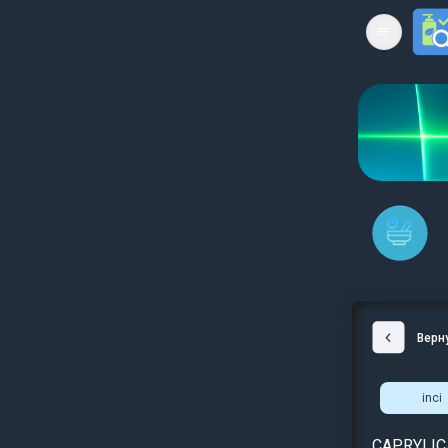
Open mai
Верн
inci
CAPRYLIC