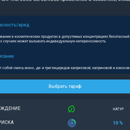
асность/вред
вании в косметических продуктах в допустимых концентрациях безопасный
ких случаях может вызывать индивидуальную непереносимость.
исание
 собой смесь моно-, ди- и триглицеридов каприловой, каприновой и кокосов
Выбрать тариф
ОЖДЕНИЕ
НАТУР
РИСКА
10 %