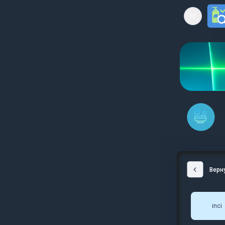
Open mai
Верн
inci