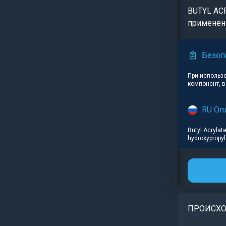
BUTYL AC
применени
Безоп
При использ
компонент, 
RU Оп
Butyl Acrylat
hydroxypropy
ПРОИСХ