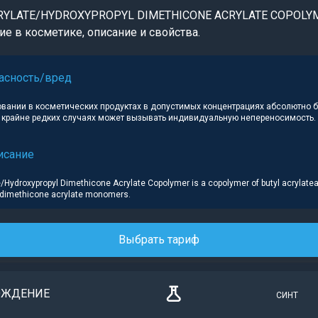
RYLATE/HYDROXYPROPYL DIMETHICONE ACRYLATE COPOLY
е в косметике, описание и свойства.
асность/вред
овании в косметических продуктах в допустимых концентрациях абсолютно 
в крайне редких случаях может вызывать индивидуальную непереносимость.
исание
e/Hydroxypropyl Dimethicone Acrylate Copolymer is a copolymer of butyl acrylate
ldimethicone acrylate monomers.
Выбрать тариф
ОЖДЕНИЕ
СИНТ