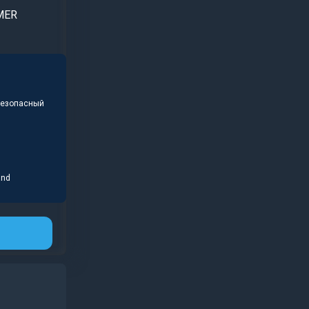
MER
безопасный
and