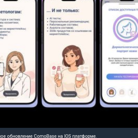
шое обновление ComoBase на IOS платформе.