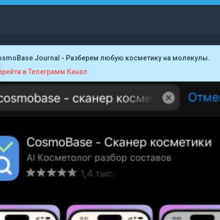
osmoBase Journal - Разберем любую косметику на молекулы.
ерейти в Телеграмм Канал