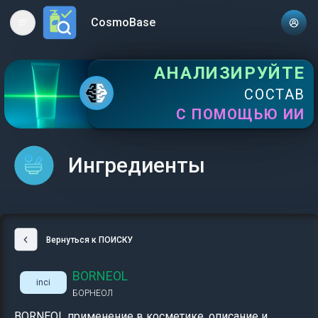
CosmoBase
Open main menu
АНАЛИЗИРУЙТЕ
СОСТАВ
С ПОМОЩЬЮ ИИ
Ингредиенты
Вернуться к ПОИСКУ
BORNEOL
inci
БОРНЕОЛ
BORNEOL применение в косметике, описание и