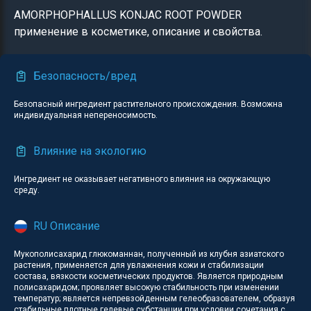
AMORPHOPHALLUS KONJAC ROOT POWDER
применение в косметике, описание и свойства.
Безопасность/вред
Безопасный ингредиент растительного происхождения. Возможна
индивидуальная непереносимость.
Влияние на экологию
Ингредиент не оказывает негативного влияния на окружающую
среду.
RU Описание
Мукополисахарид глюкоманнан, полученный из клубня азиатского
растения, применяется для увлажнения кожи и стабилизации
состава, вязкости косметических продуктов. Является природным
полисахаридом; проявляет высокую стабильность при изменении
температур; является непревзойденным гелеобразователем, образуя
стабильные плотные гелевые субстанции при условии сочетания с