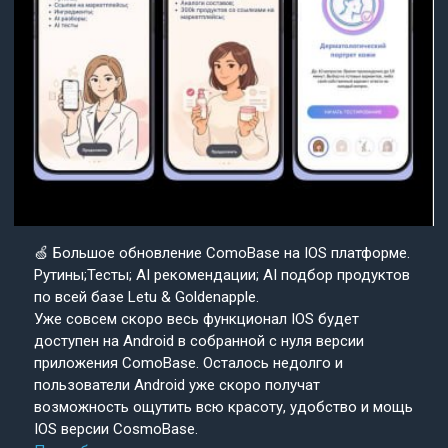
🍏 Большое обновление ComoBase на IOS платформе.
Рутины;Тесты; AI рекомендации; AI подбор продуктов
по всей базе Letu & Goldenapple.
Уже совсем скоро весь функционал IOS будет
доступен на Android в собранной с нуля версии
приложения ComoBase. Осталось недолго и
пользователи Android уже скоро получат
возможность ощутить всю красоту, удобство и мощь
IOS версии CosmoBase.