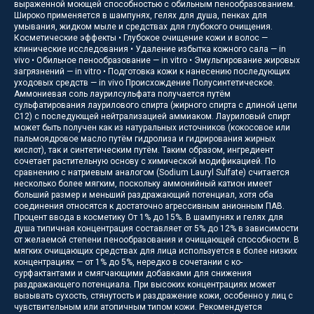
выраженной моющей способностью с обильным пенообразованием.
Широко применяется в шампунях, гелях для душа, пенках для
умывания, жидком мыле и средствах для глубокого очищения.
Косметические эффекты • Глубокое очищение кожи и волос —
клинические исследования • Удаление избытка кожного сала — in
vivo • Обильное пенообразование — in vitro • Эмульгирование жировых
загрязнений — in vitro • Подготовка кожи к нанесению последующих
уходовых средств — in vivo Происхождение Полусинтетическое.
Аммониевая соль лаурилсульфата получается путём
сульфатирования лаурилового спирта (жирного спирта с длиной цепи
C12) с последующей нейтрализацией аммиаком. Лауриловый спирт
может быть получен как из натуральных источников (кокосовое или
пальмоядровое масло путём гидролиза и гидрирования жирных
кислот), так и синтетическим путём. Таким образом, ингредиент
сочетает растительную основу с химической модификацией. По
сравнению с натриевым аналогом (Sodium Lauryl Sulfate) считается
несколько более мягким, поскольку аммонийный катион имеет
больший размер и меньший раздражающий потенциал, хотя оба
соединения относятся к достаточно агрессивным анионным ПАВ.
Процент ввода в косметику От 1% до 15%. В шампунях и гелях для
душа типичная концентрация составляет от 5% до 12% в зависимости
от желаемой степени пенообразования и очищающей способности. В
мягких очищающих средствах для лица используется в более низких
концентрациях — от 1% до 5%, нередко в сочетании с ко-
сурфактантами и смягчающими добавками для снижения
раздражающего потенциала. При высоких концентрациях может
вызывать сухость, стянутость и раздражение кожи, особенно у лиц с
чувствительным или атопичным типом кожи. Рекомендуется