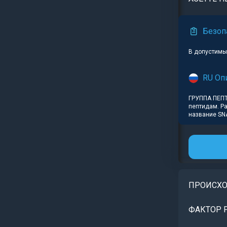
Безоп
В допустимых
RU Оп
ГРУППА ПЕП
пептидам. Р
название SN
ПРОИСХ
ФАКТОР 