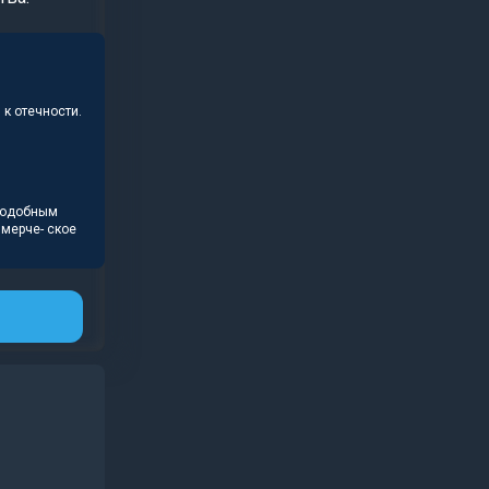
к отечности.
подобным
мерче- ское