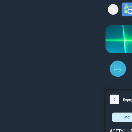
Open mai
Верн
inci
ACETYL HE