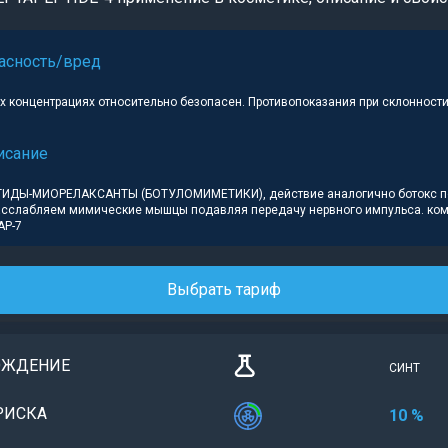
асность/вред
 концентрациях относительно безопасен. Противопоказания при склонности 
исание
ТИДЫ-МИОРЕЛАКСАНТЫ (БОТУЛОМИМЕТИКИ), действие аналогично ботокс 
асслабляем мимические мышцы подавляя передачу нервного импульса. ком
AP-7
Выбрать тариф
ОЖДЕНИЕ
СИНТ
РИСКА
10 %