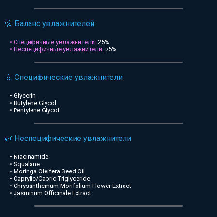
💦 Баланс увлажнителей
• Специфичные увлажнители:
25%
• Неспецифичные увлажнители:
75%
💧 Специфические увлажнители
• Glycerin
• Butylene Glycol
• Pentylene Glycol
🌿 Неспецифические увлажнители
• Niacinamide
• Squalane
• Moringa Oleifera Seed Oil
• Caprylic/Capric Triglyceride
• Chrysanthemum Morifolium Flower Extract
• Jasminum Officinale Extract