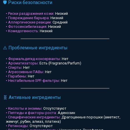
🛡️ Риски безопасности
• Риски раздражения кожи:
Низкий
• Повреждение барьера:
Низкий
• Аллергические реакции:
Средний
• Фотосенсибилизация:
Низкий
• Комедогенность:
Низкий
⚠️ Проблемные ингредиенты
• Формальдегид-консерванты:
Нет
• Ароматизаторы:
Есть (Fragrance/Parfum)
• Спирты:
Нет
• Агрессивные ПАВы:
Нет
• Парабены:
Нет
• Нестабильные SPF-фильтры:
Нет
🧬 Активные ингредиенты
• Кислоты и энзимы:
Отсутствуют
• Пептиды и факторы роста:
Аденозин
• Специфические ингредиенты:
Драгоценные порошки (аметист,
жемчуг, рубин, алмаз, платина)
• Ретиноиды:
Отсутствуют