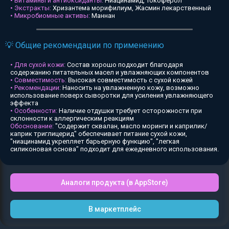
• Витамины и антиоксиданты:
Ниацинамид, Токоферол
• Экстракты:
Хризантема морифилиум, Жасмин лекарственный
• Микробиомные активы:
Маннан
💡 Общие рекомендации по применению
• Для сухой кожи:
Состав хорошо подходит благодаря
содержанию питательных масел и увлажняющих компонентов
• Совместимость:
Высокая совместимость с сухой кожей
• Рекомендации:
Наносить на увлажненную кожу, возможно
использование поверх сыворотки для усиления увлажняющего
эффекта
• Особенности:
Наличие отдушки требует осторожности при
склонности к аллергическим реакциям
Обоснование:
"Содержит сквалан, масло моринги и каприлик/
каприк триглицерид" обеспечивает питание сухой кожи,
"ниацинамид укрепляет барьерную функцию", "легкая
силиконовая основа" подходит для ежедневного использования.
Аналоги продукта (в AppStore)
В маркетплейс