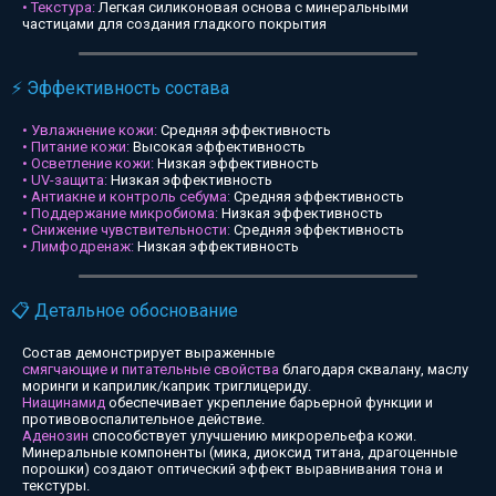
• Текстура:
Легкая силиконовая основа с минеральными
частицами для создания гладкого покрытия
⚡ Эффективность состава
• Увлажнение кожи:
Средняя эффективность
• Питание кожи:
Высокая эффективность
• Осветление кожи:
Низкая эффективность
• UV-защита:
Низкая эффективность
• Антиакне и контроль себума:
Средняя эффективность
• Поддержание микробиома:
Низкая эффективность
• Снижение чувствительности:
Средняя эффективность
• Лимфодренаж:
Низкая эффективность
📋 Детальное обоснование
Состав демонстрирует выраженные
смягчающие и питательные свойства
благодаря сквалану, маслу
моринги и каприлик/каприк триглицериду.
Ниацинамид
обеспечивает укрепление барьерной функции и
противовоспалительное действие.
Аденозин
способствует улучшению микрорельефа кожи.
Минеральные компоненты (мика, диоксид титана, драгоценные
порошки) создают оптический эффект выравнивания тона и
текстуры.