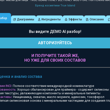
ицо: Маски для лица : TRUE ISLAND HONEY BEE HONEY MUD PORE TIGHTENING MA
Бренд косметики True Island
азбор
Диаграммы
Ингредиенты
Эффекты
Описание
Вы видите ДЕМО AI разбор!
АВТОРИЗУЙТЕСЬ
И ПОЛУЧИТЕ ТАКОЙ ЖЕ,
НО УЖЕ ДЛЯ СВОИХ СОСТАВОВ
ценка и анализ состава
ие INCI:
Полное соответствие международной номенклатуре
ованность:
Хорошо сбалансирован для праймера - содержит силиконы
ия текстуры, увлажняющие компоненты и минеральные пигменты
 активы:
Ниацинамид, сквалан, масло моринги, аденозин, токоферол
егкая силиконовая основа с минеральными частицами для создания гл