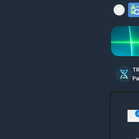
Open mai
TR
Ра
Редакт