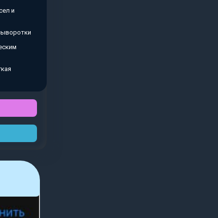
сел и
 сыворотки
еским
гкая