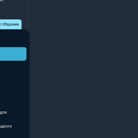
SK
Общение
 для
адкого