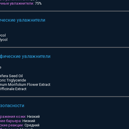
ичные увлажнители:
75%
ические увлажнители
ycol
lycol
ифические увлажнители
e
ifera Seed Oil
pric Triglyceride
mum Morifolium Flower Extract
ficinale Extract
езопасности
дражения кожи:
Низкий
ие барьера:
Низкий
ские реакции:
Средний