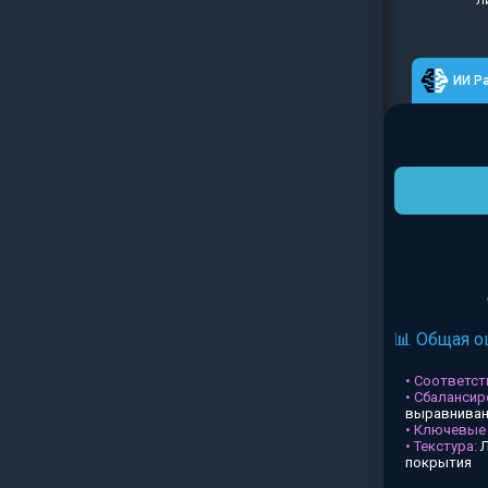
Л
ИИ Р
📊 Общая о
• Соответств
• Сбалансир
выравниван
• Ключевые
• Текстура:
Л
покрытия