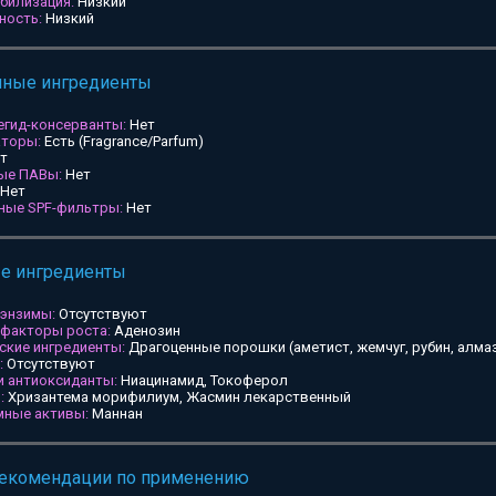
билизация:
Низкий
ность:
Низкий
мные ингредиенты
егид-консерванты:
Нет
аторы:
Есть (Fragrance/Parfum)
т
ные ПАВы:
Нет
Нет
ьные SPF-фильтры:
Нет
ые ингредиенты
 энзимы:
Отсутствуют
 факторы роста:
Аденозин
ские ингредиенты:
Драгоценные порошки (аметист, жемчуг, рубин, алмаз
:
Отсутствуют
и антиоксиданты:
Ниацинамид, Токоферол
:
Хризантема морифилиум, Жасмин лекарственный
мные активы:
Маннан
рекомендации по применению