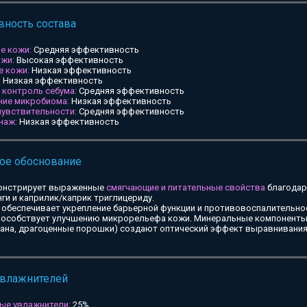
ность состава
е кожи:
Средняя эффективность
ожи:
Высокая эффективность
е кожи:
Низкая эффективность
:
Низкая эффективность
и контроль себума:
Средняя эффективность
ние микробиома:
Низкая эффективность
чувствительности:
Средняя эффективность
наж:
Низкая эффективность
ое обоснование
онстрирует выраженные
смягчающие и питательные свойства
благодар
ги и каприлик/каприк триглицериду.
обеспечивает укрепление барьерной функции и противовоспалительное
особствует улучшению микрорельефа кожи. Минеральные компоненты 
тана, драгоценные порошки) создают оптический эффект выравнивания
увлажнителей
ые увлажнители:
25%