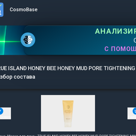
CosmoBase
n menu
АНАЛИЗИ
С ПОМО
UE ISLAND HONEY BEE HONEY MUD PORE TIGHTENING
збор состава
ировать
В изб