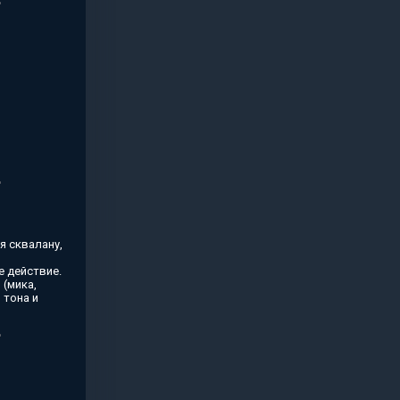
я сквалану,
 действие.
(мика,
 тона и