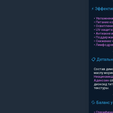
⚡ Эффектив
• Увлажнени
• Питание к
• Осветлени
• UV-защита
• Антиакне 
• Поддержа
• Снижение 
• Лимфодре
📋 Детальн
Состав дем
маслу морин
Ниацинамид
Аденозин
сп
диоксид ти
текстуры.
💦 Баланс 
• Специфичн