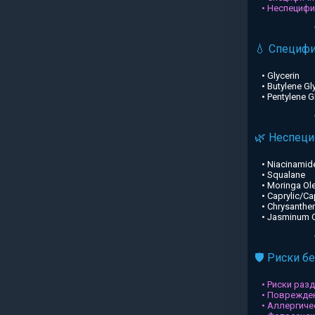
• Неспециф
💧 Специф
• Glycerin
• Butylene Gl
• Pentylene G
🌿 Неспец
• Niacinamid
• Squalane
• Moringa Ole
• Caprylic/Ca
• Chrysanthe
• Jasminum Of
🛡️ Риски б
• Риски раз
• Поврежден
• Аллергиче