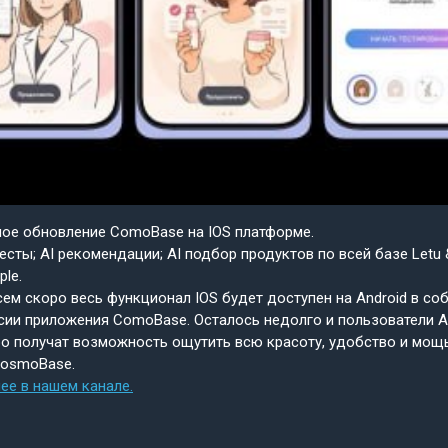
шое обновление ComoBase на IOS платформе.
есты; AI рекомендации; AI подбор продуктов по всей базе Letu 
ple.
ем скоро весь функционал IOS будет доступен на Android в со
сии приложения ComoBase. Осталось недолго и пользователи A
о получат возможность ощутить всю красоту, удобство и мощ
CosmoBase.
ее в нашем канале.