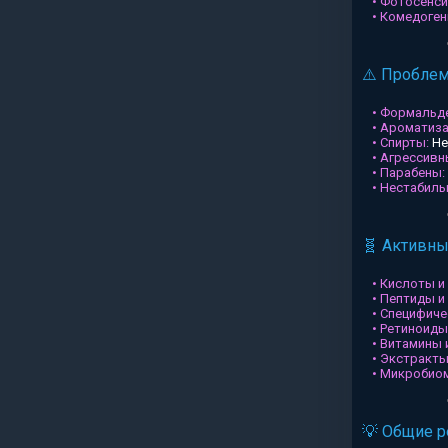
• Фотосенси
• Комедоген
⚠️ Пробле
• Формальд
• Ароматиз
• Спирты:
Не
• Агрессив
• Парабены:
• Нестабил
🧬 Активн
• Кислоты и
• Пептиды и
• Специфиче
• Ретиноиды
• Витамины 
• Экстракты
• Микробио
💡 Общие 