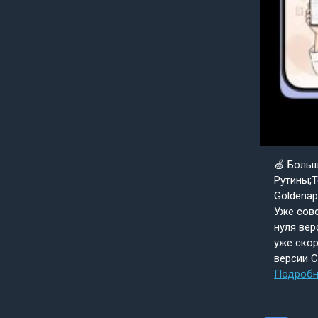
🍏 Боль
Рутины;Т
Goldenap
Уже совс
нуля вер
уже скор
версии 
Подробн