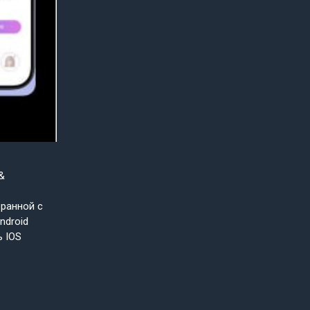
&
бранной с
ndroid
ь IOS