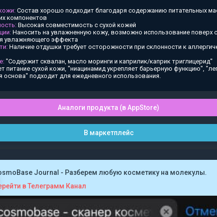
 кожи:
Состав хорошо подходит благодаря содержанию питательных ма
х компонентов
ость:
Высокая совместимость с сухой кожей
ции:
Наносить на увлажненную кожу, возможно использование поверх
ия увлажняющего эффекта
ти:
Наличие отдушки требует осторожности при склонности к аллергич
е:
"Содержит сквалан, масло моринги и каприлик/каприк триглицерид"
т питание сухой кожи, "ниацинамид укрепляет барьерную функцию", "ле
я основа" подходит для ежедневного использования.
Аналоги продукта (в AppStore)
В маркетплейс
osmoBase Journal - Разберем любую косметику на молекулы.
ерейти в Телеграмм Канал