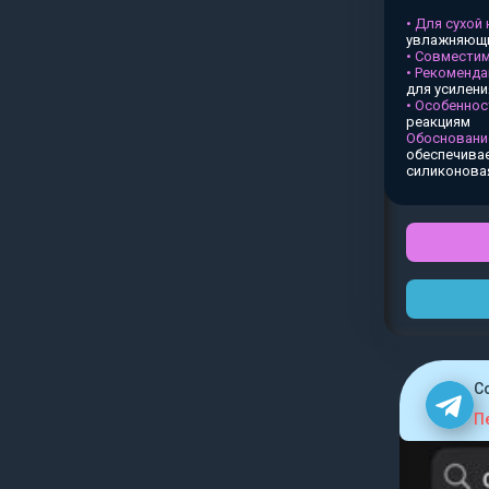
• Для сухой
увлажняющи
• Совместим
• Рекоменда
для усилен
• Особеннос
реакциям
Обосновани
обеспечивае
силиконова
C
П