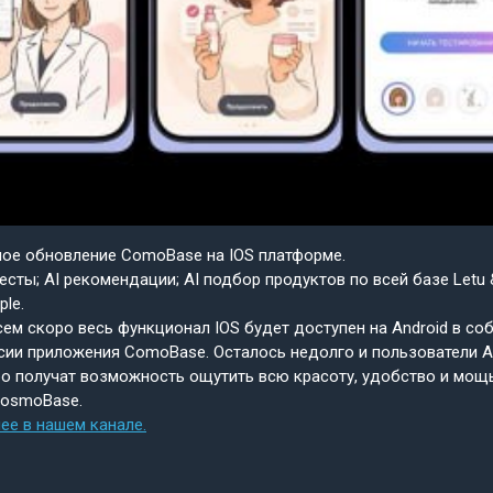
шое обновление ComoBase на IOS платформе.
есты; AI рекомендации; AI подбор продуктов по всей базе Letu 
ple.
ем скоро весь функционал IOS будет доступен на Android в со
сии приложения ComoBase. Осталось недолго и пользователи A
о получат возможность ощутить всю красоту, удобство и мощ
CosmoBase.
ее в нашем канале.