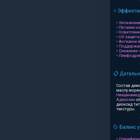
⚡ Эффектив
• Увлажнени
• Питание к
• Осветлени
• UV-защита
• Антиакне 
• Поддержа
• Снижение 
• Лимфодре
📋 Детальн
Состав дем
маслу морин
Ниацинамид
Аденозин
сп
диоксид ти
текстуры.
💦 Баланс 
• Специфичн