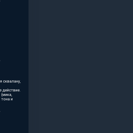
я сквалану,
 действие.
(мика,
 тона и