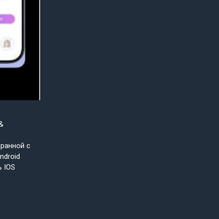
&
бранной с
ndroid
ь IOS