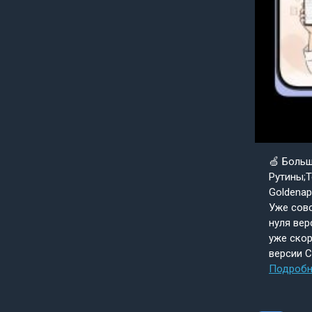
🍏 Боль
Рутины;Т
Goldenap
Уже совс
нуля вер
уже скор
версии 
Подробн