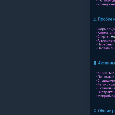
• Фотосенси
• Комедоген
⚠️ Пробле
• Формальд
• Ароматиз
• Спирты:
Не
• Агрессив
• Парабены:
• Нестабил
🧬 Активн
• Кислоты и
• Пептиды и
• Специфиче
• Ретиноиды
• Витамины 
• Экстракты
• Микробио
💡 Общие 