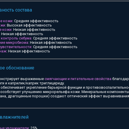
ность состава
е кожи:
Средняя эффективность
ожи:
Высокая эффективность
е кожи:
Низкая эффективность
:
Низкая эффективность
и контроль себума:
Средняя эффективность
ние микробиома:
Низкая эффективность
чувствительности:
Средняя эффективность
наж:
Низкая эффективность
ое обоснование
онстрирует выраженные
смягчающие и питательные свойства
благодар
ги и каприлик/каприк триглицериду.
обеспечивает укрепление барьерной функции и противовоспалительное
особствует улучшению микрорельефа кожи. Минеральные компоненты 
тана, драгоценные порошки) создают оптический эффект выравнивания
увлажнителей
ые увлажнители:
25%