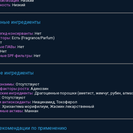
билизация:
Низкий
ность:
Низкий
мные ингредиенты
егид-консерванты:
Нет
аторы:
Есть (Fragrance/Parfum)
т
ные ПАВы:
Нет
Нет
ьные SPF-фильтры:
Нет
ые ингредиенты
 энзимы:
Отсутствуют
 факторы роста:
Аденозин
ские ингредиенты:
Драгоценные порошки (аметист, жемчуг, рубин, алмаз
:
Отсутствуют
и антиоксиданты:
Ниацинамид, Токоферол
:
Хризантема морифилиум, Жасмин лекарственный
мные активы:
Маннан
рекомендации по применению