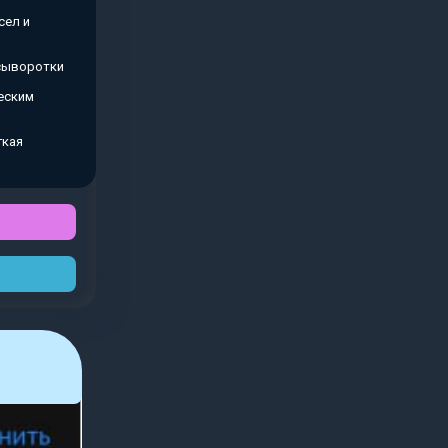
сел и
 сыворотки
еским
гкая