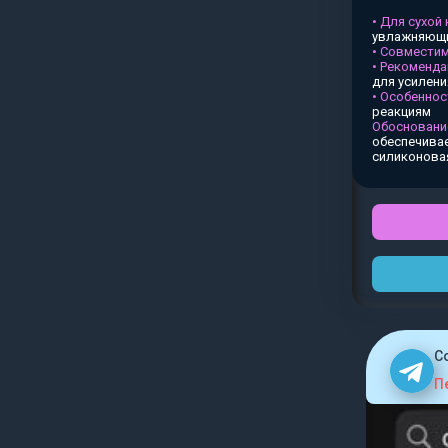
• Для сухой
увлажняющи
• Совместим
• Рекоменда
для усилен
• Особеннос
реакциям
Обосновани
обеспечивае
силиконова
C
П