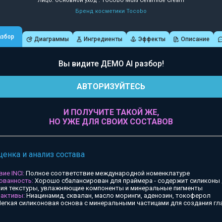
Лицо: Основной уход : TOCOBO Multi Ceramide Cream
Бренд косметики Tocobo
азбор
Диаграммы
Ингредиенты
Эффекты
Описание
Вы видите ДЕМО AI разбор!
АВТОРИЗУЙТЕСЬ
И ПОЛУЧИТЕ ТАКОЙ ЖЕ,
НО УЖЕ ДЛЯ СВОИХ СОСТАВОВ
ценка и анализ состава
ие INCI:
Полное соответствие международной номенклатуре
ованность:
Хорошо сбалансирован для праймера - содержит силиконы
ия текстуры, увлажняющие компоненты и минеральные пигменты
 активы:
Ниацинамид, сквалан, масло моринги, аденозин, токоферол
егкая силиконовая основа с минеральными частицами для создания гл