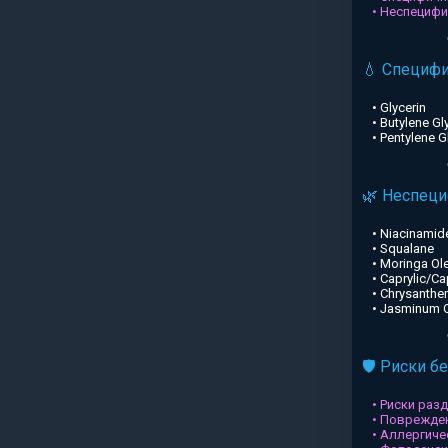
• Неспециф
💧 Специф
• Glycerin
• Butylene Gl
• Pentylene G
🌿 Неспец
• Niacinamid
• Squalane
• Moringa Ole
• Caprylic/Ca
• Chrysanthe
• Jasminum Of
🛡️ Риски б
• Риски раз
• Поврежден
• Аллергиче