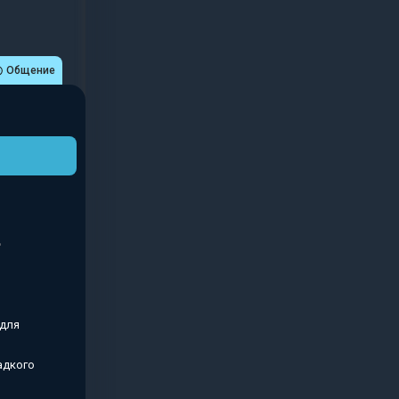
Общение
 для
адкого