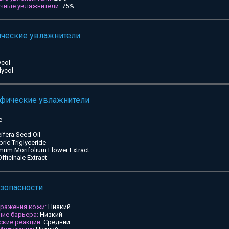
ичные увлажнители:
75%
ические увлажнители
ycol
lycol
ифические увлажнители
e
ifera Seed Oil
pric Triglyceride
mum Morifolium Flower Extract
ficinale Extract
езопасности
дражения кожи:
Низкий
ие барьера:
Низкий
ские реакции:
Средний