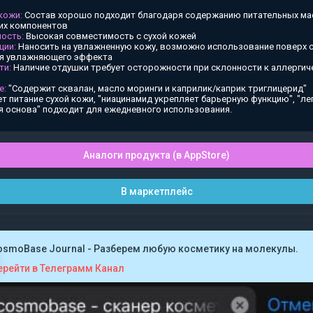
 кожи:
Состав хорошо подходит благодаря содержанию питательных ма
х компонентов
ость:
Высокая совместимость с сухой кожей
ции:
Наносить на увлажненную кожу, возможно использование поверх
ия увлажняющего эффекта
ти:
Наличие отдушки требует осторожности при склонности к аллергич
е:
"Содержит сквалан, масло моринги и каприлик/каприк триглицерид"
т питание сухой кожи, "ниацинамид укрепляет барьерную функцию", "ле
я основа" подходит для ежедневного использования.
Аналоги продукта (в AppStore)
В маркетплейс
osmoBase Journal - Разберем любую косметику на молекулы.
ерейти в Телеграмм Канал