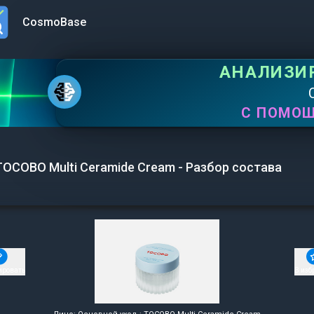
CosmoBase
n menu
АНАЛИЗИ
С ПОМО
TOCOBO Multi Ceramide Cream - Разбор состава
ировать
В изб