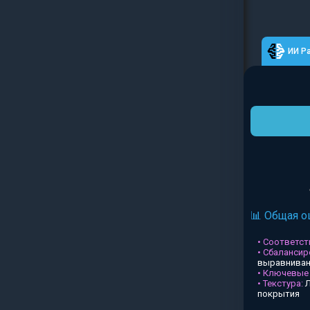
ИИ Р
📊 Общая о
• Соответств
• Сбалансир
выравниван
• Ключевые
• Текстура:
Л
покрытия