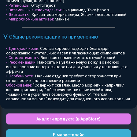
жемчуг, рубин, алмаз, платина)
• Ретиноиды:
Отсутствуют
• Витамины и антиоксиданты:
Ниацинамид, Токоферол
• Экстракты:
Хризантема морифилиум, Жасмин лекарственный
• Микробиомные активы:
Маннан
💡 Общие рекомендации по применению
• Для сухой кожи:
Состав хорошо подходит благодаря
содержанию питательных масел и увлажняющих компонентов
• Совместимость:
Высокая совместимость с сухой кожей
• Рекомендации:
Наносить на увлажненную кожу, возможно
использование поверх сыворотки для усиления увлажняющего
эффекта
• Особенности:
Наличие отдушки требует осторожности при
склонности к аллергическим реакциям
Обоснование:
"Содержит сквалан, масло моринги и каприлик/
каприк триглицерид" обеспечивает питание сухой кожи,
"ниацинамид укрепляет барьерную функцию", "легкая
силиконовая основа" подходит для ежедневного использования.
Аналоги продукта (в AppStore)
В маркетплейс