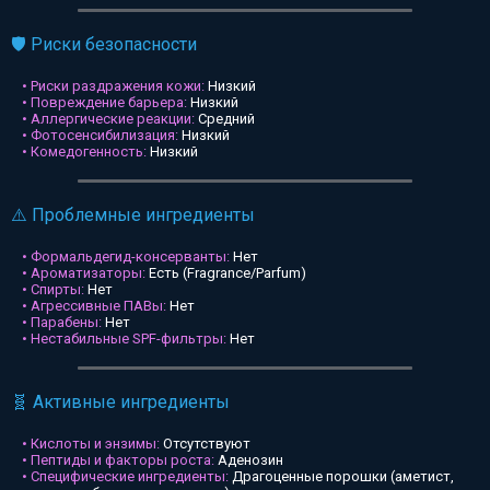
🛡️ Риски безопасности
• Риски раздражения кожи:
Низкий
• Повреждение барьера:
Низкий
• Аллергические реакции:
Средний
• Фотосенсибилизация:
Низкий
• Комедогенность:
Низкий
⚠️ Проблемные ингредиенты
• Формальдегид-консерванты:
Нет
• Ароматизаторы:
Есть (Fragrance/Parfum)
• Спирты:
Нет
• Агрессивные ПАВы:
Нет
• Парабены:
Нет
• Нестабильные SPF-фильтры:
Нет
🧬 Активные ингредиенты
• Кислоты и энзимы:
Отсутствуют
• Пептиды и факторы роста:
Аденозин
• Специфические ингредиенты:
Драгоценные порошки (аметист,