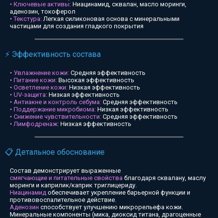
• Ключевые активы:
Ниацинамид, сквалан, масло моринги,
аденозин, токоферол
• Текстура:
Легкая силиконовая основа с минеральными
частицами для создания гладкого покрытия
⚡ Эффективность состава
• Увлажнение кожи:
Средняя эффективность
• Питание кожи:
Высокая эффективность
• Осветление кожи:
Низкая эффективность
• UV-защита:
Низкая эффективность
• Антиакне и контроль себума:
Средняя эффективность
• Поддержание микробиома:
Низкая эффективность
• Снижение чувствительности:
Средняя эффективность
• Лимфодренаж:
Низкая эффективность
📋 Детальное обоснование
Состав демонстрирует выраженные
смягчающие и питательные свойства
благодаря сквалану, маслу
моринги и каприлик/каприк триглицериду.
Ниацинамид
обеспечивает укрепление барьерной функции и
противовоспалительное действие.
Аденозин
способствует улучшению микрорельефа кожи.
Минеральные компоненты (мика, диоксид титана, драгоценные