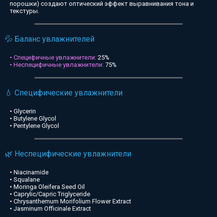
порошки) создают оптический эффект выравнивания тона и
текстуры.
💦 Баланс увлажнителей
• Специфичные увлажнители:
25%
• Неспецифичные увлажнители:
75%
💧 Специфические увлажнители
• Glycerin
• Butylene Glycol
• Pentylene Glycol
🌿 Неспецифические увлажнители
• Niacinamide
• Squalane
• Moringa Oleifera Seed Oil
• Caprylic/Capric Triglyceride
• Chrysanthemum Morifolium Flower Extract
• Jasminum Officinale Extract