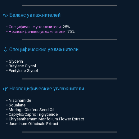
💦 Баланс увлажнителей
• Специфичные увлажнители:
25%
• Неспецифичные увлажнители:
75%
💧 Специфические увлажнители
• Glycerin
• Butylene Glycol
• Pentylene Glycol
🌿 Неспецифические увлажнители
• Niacinamide
• Squalane
• Moringa Oleifera Seed Oil
• Caprylic/Capric Triglyceride
• Chrysanthemum Morifolium Flower Extract
• Jasminum Officinale Extract