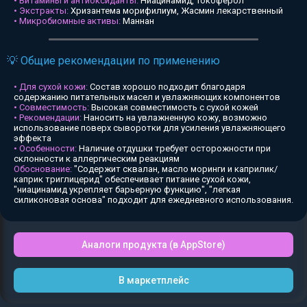
• Витамины и антиоксиданты:
Ниацинамид, Токоферол
• Экстракты:
Хризантема морифилиум, Жасмин лекарственный
• Микробиомные активы:
Маннан
💡 Общие рекомендации по применению
• Для сухой кожи:
Состав хорошо подходит благодаря
содержанию питательных масел и увлажняющих компонентов
• Совместимость:
Высокая совместимость с сухой кожей
• Рекомендации:
Наносить на увлажненную кожу, возможно
использование поверх сыворотки для усиления увлажняющего
эффекта
• Особенности:
Наличие отдушки требует осторожности при
склонности к аллергическим реакциям
Обоснование:
"Содержит сквалан, масло моринги и каприлик/
каприк триглицерид" обеспечивает питание сухой кожи,
"ниацинамид укрепляет барьерную функцию", "легкая
силиконовая основа" подходит для ежедневного использования.
Аналоги продукта (в AppStore)
В маркетплейс