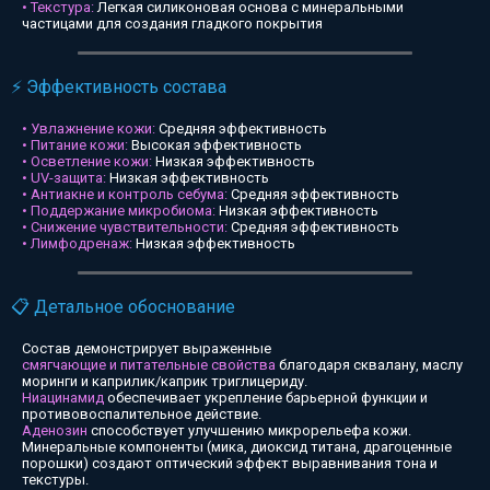
• Текстура:
Легкая силиконовая основа с минеральными
частицами для создания гладкого покрытия
⚡ Эффективность состава
• Увлажнение кожи:
Средняя эффективность
• Питание кожи:
Высокая эффективность
• Осветление кожи:
Низкая эффективность
• UV-защита:
Низкая эффективность
• Антиакне и контроль себума:
Средняя эффективность
• Поддержание микробиома:
Низкая эффективность
• Снижение чувствительности:
Средняя эффективность
• Лимфодренаж:
Низкая эффективность
📋 Детальное обоснование
Состав демонстрирует выраженные
смягчающие и питательные свойства
благодаря сквалану, маслу
моринги и каприлик/каприк триглицериду.
Ниацинамид
обеспечивает укрепление барьерной функции и
противовоспалительное действие.
Аденозин
способствует улучшению микрорельефа кожи.
Минеральные компоненты (мика, диоксид титана, драгоценные
порошки) создают оптический эффект выравнивания тона и
текстуры.