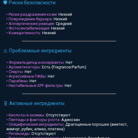
🛡️ Риски безопасности
• Риски раздражения кожи:
Низкий
• Повреждение барьера:
Низкий
• Аллергические реакции:
Средний
• Фотосенсибилизация:
Низкий
• Комедогенность:
Низкий
⚠️ Проблемные ингредиенты
• Формальдегид-консерванты:
Нет
• Ароматизаторы:
Есть (Fragrance/Parfum)
• Спирты:
Нет
• Агрессивные ПАВы:
Нет
• Парабены:
Нет
• Нестабильные SPF-фильтры:
Нет
🧬 Активные ингредиенты
• Кислоты и энзимы:
Отсутствуют
• Пептиды и факторы роста:
Аденозин
• Специфические ингредиенты:
Драгоценные порошки (аметист,
жемчуг, рубин, алмаз, платина)
• Ретиноиды:
Отсутствуют