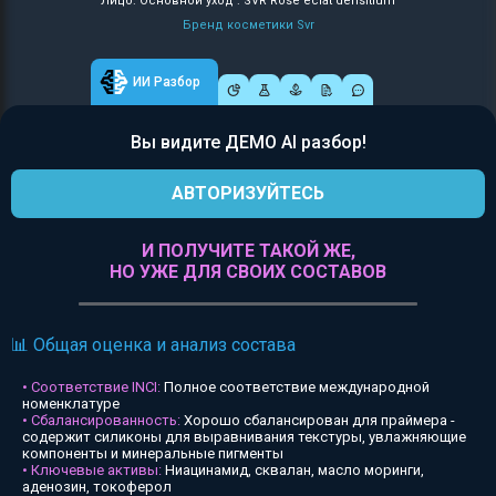
Лицо: Основной уход : SVR Rose eclat densitium
Бренд косметики Svr
ИИ Разбор
Вы видите ДЕМО AI разбор!
АВТОРИЗУЙТЕСЬ
И ПОЛУЧИТЕ ТАКОЙ ЖЕ,
НО УЖЕ ДЛЯ СВОИХ СОСТАВОВ
📊 Общая оценка и анализ состава
• Соответствие INCI:
Полное соответствие международной
номенклатуре
• Сбалансированность:
Хорошо сбалансирован для праймера -
содержит силиконы для выравнивания текстуры, увлажняющие
компоненты и минеральные пигменты
• Ключевые активы:
Ниацинамид, сквалан, масло моринги,
аденозин, токоферол