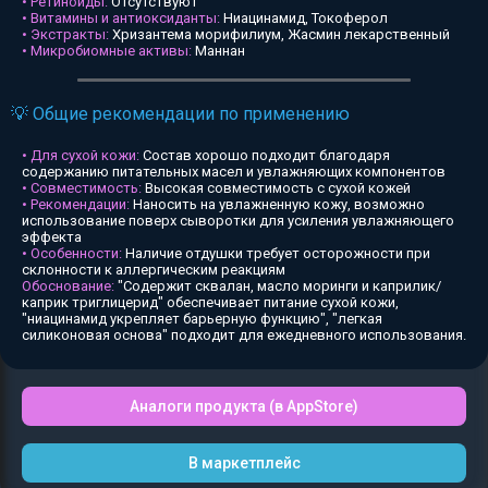
• Ретиноиды:
Отсутствуют
• Витамины и антиоксиданты:
Ниацинамид, Токоферол
• Экстракты:
Хризантема морифилиум, Жасмин лекарственный
• Микробиомные активы:
Маннан
💡 Общие рекомендации по применению
• Для сухой кожи:
Состав хорошо подходит благодаря
содержанию питательных масел и увлажняющих компонентов
• Совместимость:
Высокая совместимость с сухой кожей
• Рекомендации:
Наносить на увлажненную кожу, возможно
использование поверх сыворотки для усиления увлажняющего
эффекта
• Особенности:
Наличие отдушки требует осторожности при
склонности к аллергическим реакциям
Обоснование:
"Содержит сквалан, масло моринги и каприлик/
каприк триглицерид" обеспечивает питание сухой кожи,
"ниацинамид укрепляет барьерную функцию", "легкая
силиконовая основа" подходит для ежедневного использования.
Аналоги продукта (в AppStore)
В маркетплейс