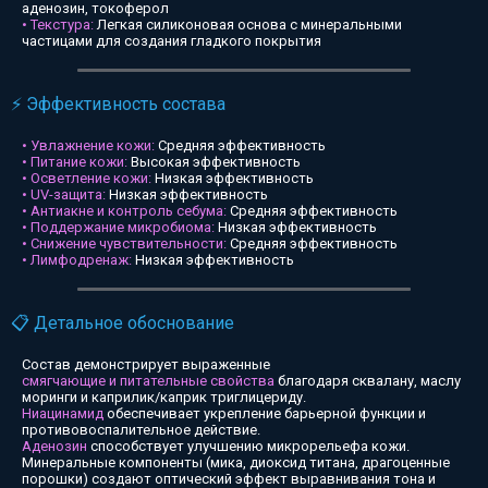
аденозин, токоферол
• Текстура:
Легкая силиконовая основа с минеральными
частицами для создания гладкого покрытия
⚡ Эффективность состава
• Увлажнение кожи:
Средняя эффективность
• Питание кожи:
Высокая эффективность
• Осветление кожи:
Низкая эффективность
• UV-защита:
Низкая эффективность
• Антиакне и контроль себума:
Средняя эффективность
• Поддержание микробиома:
Низкая эффективность
• Снижение чувствительности:
Средняя эффективность
• Лимфодренаж:
Низкая эффективность
📋 Детальное обоснование
Состав демонстрирует выраженные
смягчающие и питательные свойства
благодаря сквалану, маслу
моринги и каприлик/каприк триглицериду.
Ниацинамид
обеспечивает укрепление барьерной функции и
противовоспалительное действие.
Аденозин
способствует улучшению микрорельефа кожи.
Минеральные компоненты (мика, диоксид титана, драгоценные
порошки) создают оптический эффект выравнивания тона и