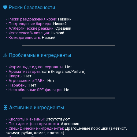
🛡️ Риски безопасности
• Риски раздражения кожи:
Низкий
• Повреждение барьера:
Низкий
• Аллергические реакции:
Средний
• Фотосенсибилизация:
Низкий
• Комедогенность:
Низкий
⚠️ Проблемные ингредиенты
• Формальдегид-консерванты:
Нет
• Ароматизаторы:
Есть (Fragrance/Parfum)
• Спирты:
Нет
• Агрессивные ПАВы:
Нет
• Парабены:
Нет
• Нестабильные SPF-фильтры:
Нет
🧬 Активные ингредиенты
• Кислоты и энзимы:
Отсутствуют
• Пептиды и факторы роста:
Аденозин
• Специфические ингредиенты:
Драгоценные порошки (аметист,
жемчуг, рубин, алмаз, платина)