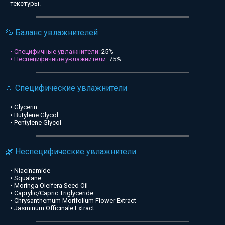
текстуры.
💦 Баланс увлажнителей
• Специфичные увлажнители:
25%
• Неспецифичные увлажнители:
75%
💧 Специфические увлажнители
• Glycerin
• Butylene Glycol
• Pentylene Glycol
🌿 Неспецифические увлажнители
• Niacinamide
• Squalane
• Moringa Oleifera Seed Oil
• Caprylic/Capric Triglyceride
• Chrysanthemum Morifolium Flower Extract
• Jasminum Officinale Extract