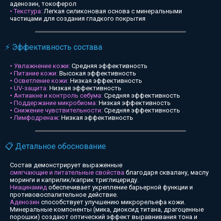
аденозин, токоферол
• Текстура:
Легкая силиконовая основа с минеральными
частицами для создания гладкого покрытия
⚡ Эффективность состава
• Увлажнение кожи:
Средняя эффективность
• Питание кожи:
Высокая эффективность
• Осветление кожи:
Низкая эффективность
• UV-защита:
Низкая эффективность
• Антиакне и контроль себума:
Средняя эффективность
• Поддержание микробиома:
Низкая эффективность
• Снижение чувствительности:
Средняя эффективность
• Лимфодренаж:
Низкая эффективность
📋 Детальное обоснование
Состав демонстрирует выраженные
смягчающие и питательные свойства
благодаря сквалану, маслу
моринги и каприлик/каприк триглицериду.
Ниацинамид
обеспечивает укрепление барьерной функции и
противовоспалительное действие.
Аденозин
способствует улучшению микрорельефа кожи.
Минеральные компоненты (мика, диоксид титана, драгоценные
порошки) создают оптический эффект выравнивания тона и