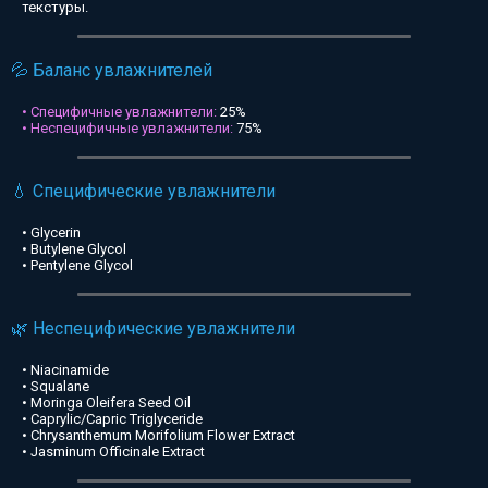
текстуры.
💦 Баланс увлажнителей
• Специфичные увлажнители:
25%
• Неспецифичные увлажнители:
75%
💧 Специфические увлажнители
• Glycerin
• Butylene Glycol
• Pentylene Glycol
🌿 Неспецифические увлажнители
• Niacinamide
• Squalane
• Moringa Oleifera Seed Oil
• Caprylic/Capric Triglyceride
• Chrysanthemum Morifolium Flower Extract
• Jasminum Officinale Extract