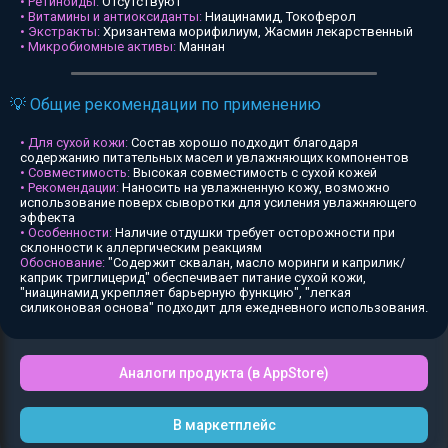
• Ретиноиды:
Отсутствуют
• Витамины и антиоксиданты:
Ниацинамид, Токоферол
• Экстракты:
Хризантема морифилиум, Жасмин лекарственный
• Микробиомные активы:
Маннан
💡 Общие рекомендации по применению
• Для сухой кожи:
Состав хорошо подходит благодаря
содержанию питательных масел и увлажняющих компонентов
• Совместимость:
Высокая совместимость с сухой кожей
• Рекомендации:
Наносить на увлажненную кожу, возможно
использование поверх сыворотки для усиления увлажняющего
эффекта
• Особенности:
Наличие отдушки требует осторожности при
склонности к аллергическим реакциям
Обоснование:
"Содержит сквалан, масло моринги и каприлик/
каприк триглицерид" обеспечивает питание сухой кожи,
"ниацинамид укрепляет барьерную функцию", "легкая
силиконовая основа" подходит для ежедневного использования.
Аналоги продукта (в AppStore)
В маркетплейс