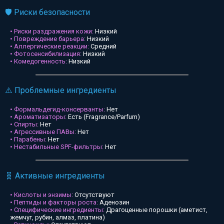
🛡️ Риски безопасности
• Риски раздражения кожи:
Низкий
• Повреждение барьера:
Низкий
• Аллергические реакции:
Средний
• Фотосенсибилизация:
Низкий
• Комедогенность:
Низкий
⚠️ Проблемные ингредиенты
• Формальдегид-консерванты:
Нет
• Ароматизаторы:
Есть (Fragrance/Parfum)
• Спирты:
Нет
• Агрессивные ПАВы:
Нет
• Парабены:
Нет
• Нестабильные SPF-фильтры:
Нет
🧬 Активные ингредиенты
• Кислоты и энзимы:
Отсутствуют
• Пептиды и факторы роста:
Аденозин
• Специфические ингредиенты:
Драгоценные порошки (аметист,
жемчуг, рубин, алмаз, платина)