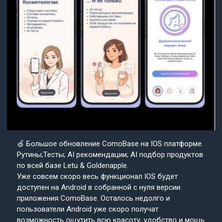
🍏 Большое обновление ComoBase на IOS платформе.
Рутины;Тесты; AI рекомендации; AI подбор продуктов
по всей базе Letu & Goldenapple.
Уже совсем скоро весь функционал IOS будет
доступен на Android в собранной с нуля версии
приложения ComoBase. Осталось недолго и
пользователи Android уже скоро получат
возможность ощутить всю красоту, удобство и мощь