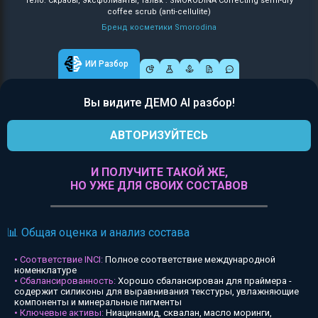
Тело: Скрабы, эксфолианты, тальк : SMORODINA Correcting semi-dry
coffee scrub (anti-cellulite)
Бренд косметики Smorodina
ИИ Разбор
Вы видите ДЕМО AI разбор!
АВТОРИЗУЙТЕСЬ
И ПОЛУЧИТЕ ТАКОЙ ЖЕ,
НО УЖЕ ДЛЯ СВОИХ СОСТАВОВ
📊 Общая оценка и анализ состава
• Соответствие INCI:
Полное соответствие международной
номенклатуре
• Сбалансированность:
Хорошо сбалансирован для праймера -
содержит силиконы для выравнивания текстуры, увлажняющие
компоненты и минеральные пигменты
• Ключевые активы:
Ниацинамид, сквалан, масло моринги,