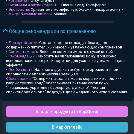
• Ретиноиды:
Отсутствуют
• Витамины и антиоксиданты:
Ниацинамид, Токоферол
• Экстракты:
Хризантема морифилиум, Жасмин лекарственный
• Микробиомные активы:
Маннан
💡 Общие рекомендации по применению
• Для сухой кожи:
Состав хорошо подходит благодаря
содержанию питательных масел и увлажняющих компонентов
• Совместимость:
Высокая совместимость с сухой кожей
• Рекомендации:
Наносить на увлажненную кожу, возможно
использование поверх сыворотки для усиления увлажняющего
эффекта
• Особенности:
Наличие отдушки требует осторожности при
склонности к аллергическим реакциям
Обоснование:
"Содержит сквалан, масло моринги и каприлик/
каприк триглицерид" обеспечивает питание сухой кожи,
"ниацинамид укрепляет барьерную функцию", "легкая
силиконовая основа" подходит для ежедневного использования.
Аналоги продукта (в AppStore)
В маркетплейс