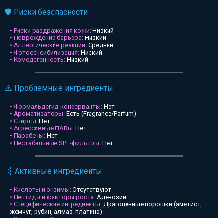
🛡️ Риски безопасности
• Риски раздражения кожи:
Низкий
• Повреждение барьера:
Низкий
• Аллергические реакции:
Средний
• Фотосенсибилизация:
Низкий
• Комедогенность:
Низкий
⚠️ Проблемные ингредиенты
• Формальдегид-консерванты:
Нет
• Ароматизаторы:
Есть (Fragrance/Parfum)
• Спирты:
Нет
• Агрессивные ПАВы:
Нет
• Парабены:
Нет
• Нестабильные SPF-фильтры:
Нет
🧬 Активные ингредиенты
• Кислоты и энзимы:
Отсутствуют
• Пептиды и факторы роста:
Аденозин
• Специфические ингредиенты:
Драгоценные порошки (аметист,
жемчуг, рубин, алмаз, платина)