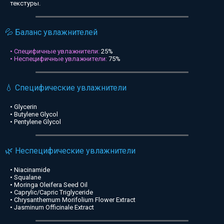
текстуры.
💦 Баланс увлажнителей
• Специфичные увлажнители:
25%
• Неспецифичные увлажнители:
75%
💧 Специфические увлажнители
• Glycerin
• Butylene Glycol
• Pentylene Glycol
🌿 Неспецифические увлажнители
• Niacinamide
• Squalane
• Moringa Oleifera Seed Oil
• Caprylic/Capric Triglyceride
• Chrysanthemum Morifolium Flower Extract
• Jasminum Officinale Extract