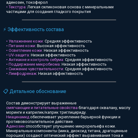
аденозин, токоферол
• Текстура:
Легкая силиконовая основа с минеральными
частицами для создания гладкого покрытия
⚡ Эффективность состава
• Увлажнение кожи:
Средняя эффективность
• Питание кожи:
Высокая эффективность
• Осветление кожи:
Низкая эффективность
• UV-защита:
Низкая эффективность
• Антиакне и контроль себума:
Средняя эффективность
• Поддержание микробиома:
Низкая эффективность
• Снижение чувствительности:
Средняя эффективность
• Лимфодренаж:
Низкая эффективность
📋 Детальное обоснование
Состав демонстрирует выраженные
смягчающие и питательные свойства
благодаря сквалану, маслу
моринги и каприлик/каприк триглицериду.
Ниацинамид
обеспечивает укрепление барьерной функции и
противовоспалительное действие.
Аденозин
способствует улучшению микрорельефа кожи.
Минеральные компоненты (мика, диоксид титана, драгоценные
порошки) создают оптический эффект выравнивания тона и