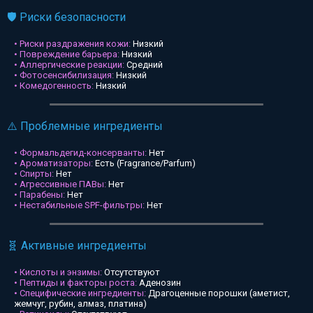
🛡️ Риски безопасности
• Риски раздражения кожи:
Низкий
• Повреждение барьера:
Низкий
• Аллергические реакции:
Средний
• Фотосенсибилизация:
Низкий
• Комедогенность:
Низкий
⚠️ Проблемные ингредиенты
• Формальдегид-консерванты:
Нет
• Ароматизаторы:
Есть (Fragrance/Parfum)
• Спирты:
Нет
• Агрессивные ПАВы:
Нет
• Парабены:
Нет
• Нестабильные SPF-фильтры:
Нет
🧬 Активные ингредиенты
• Кислоты и энзимы:
Отсутствуют
• Пептиды и факторы роста:
Аденозин
• Специфические ингредиенты:
Драгоценные порошки (аметист,
жемчуг, рубин, алмаз, платина)