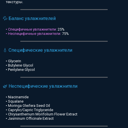
текстуры.
💦 Баланс увлажнителей
• Специфичные увлажнители:
25%
• Неспецифичные увлажнители:
75%
💧 Специфические увлажнители
• Glycerin
• Butylene Glycol
• Pentylene Glycol
🌿 Неспецифические увлажнители
• Niacinamide
• Squalane
• Moringa Oleifera Seed Oil
• Caprylic/Capric Triglyceride
• Chrysanthemum Morifolium Flower Extract
• Jasminum Officinale Extract