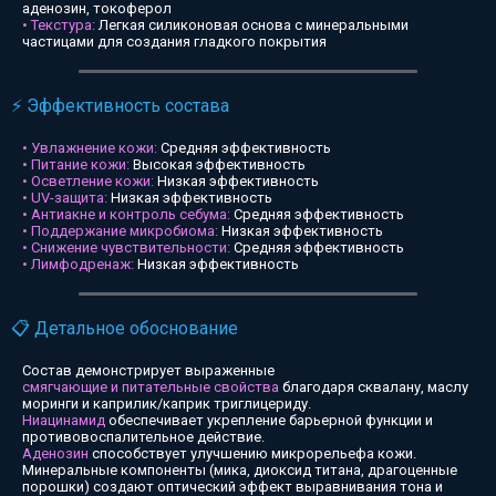
аденозин, токоферол
• Текстура:
Легкая силиконовая основа с минеральными
частицами для создания гладкого покрытия
⚡ Эффективность состава
• Увлажнение кожи:
Средняя эффективность
• Питание кожи:
Высокая эффективность
• Осветление кожи:
Низкая эффективность
• UV-защита:
Низкая эффективность
• Антиакне и контроль себума:
Средняя эффективность
• Поддержание микробиома:
Низкая эффективность
• Снижение чувствительности:
Средняя эффективность
• Лимфодренаж:
Низкая эффективность
📋 Детальное обоснование
Состав демонстрирует выраженные
смягчающие и питательные свойства
благодаря сквалану, маслу
моринги и каприлик/каприк триглицериду.
Ниацинамид
обеспечивает укрепление барьерной функции и
противовоспалительное действие.
Аденозин
способствует улучшению микрорельефа кожи.
Минеральные компоненты (мика, диоксид титана, драгоценные
порошки) создают оптический эффект выравнивания тона и