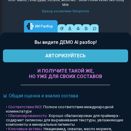
Тело: Мыло, гель/душа, лосьон, молочко : SKINPHORIA Velvet Skin Body
Milk
Бренд косметики Skinphoria
ИИ Разбор
Вы видите ДЕМО AI разбор!
АВТОРИЗУЙТЕСЬ
И ПОЛУЧИТЕ ТАКОЙ ЖЕ,
НО УЖЕ ДЛЯ СВОИХ СОСТАВОВ
📊 Общая оценка и анализ состава
• Соответствие INCI:
Полное соответствие международной
номенклатуре
• Сбалансированность:
Хорошо сбалансирован для праймера -
содержит силиконы для выравнивания текстуры, увлажняющие
компоненты и минеральные пигменты
• Ключевые активы:
Ниацинамид, сквалан, масло моринги,