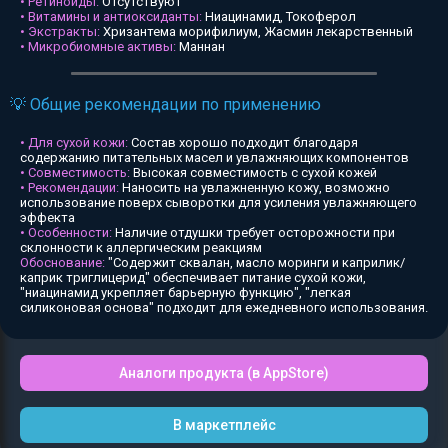
• Ретиноиды:
Отсутствуют
• Витамины и антиоксиданты:
Ниацинамид, Токоферол
• Экстракты:
Хризантема морифилиум, Жасмин лекарственный
• Микробиомные активы:
Маннан
💡 Общие рекомендации по применению
• Для сухой кожи:
Состав хорошо подходит благодаря
содержанию питательных масел и увлажняющих компонентов
• Совместимость:
Высокая совместимость с сухой кожей
• Рекомендации:
Наносить на увлажненную кожу, возможно
использование поверх сыворотки для усиления увлажняющего
эффекта
• Особенности:
Наличие отдушки требует осторожности при
склонности к аллергическим реакциям
Обоснование:
"Содержит сквалан, масло моринги и каприлик/
каприк триглицерид" обеспечивает питание сухой кожи,
"ниацинамид укрепляет барьерную функцию", "легкая
силиконовая основа" подходит для ежедневного использования.
Аналоги продукта (в AppStore)
В маркетплейс