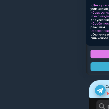
• Для сухой
увлажняющи
• Совместим
• Рекоменда
для усилен
• Особеннос
реакциям
Обосновани
обеспечивае
силиконова
C
П