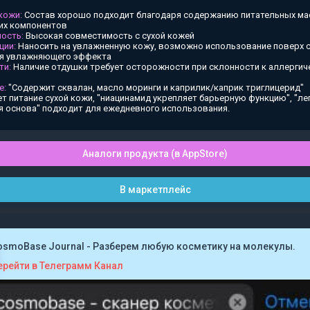
 кожи:
Состав хорошо подходит благодаря содержанию питательных ма
х компонентов
ость:
Высокая совместимость с сухой кожей
ции:
Наносить на увлажненную кожу, возможно использование поверх
ия увлажняющего эффекта
ти:
Наличие отдушки требует осторожности при склонности к аллергич
е:
"Содержит сквалан, масло моринги и каприлик/каприк триглицерид"
т питание сухой кожи, "ниацинамид укрепляет барьерную функцию", "ле
я основа" подходит для ежедневного использования.
Аналоги продукта (в AppStore)
В маркетплейс
osmoBase Journal - Разберем любую косметику на молекулы.
ерейти в Телеграмм Канал