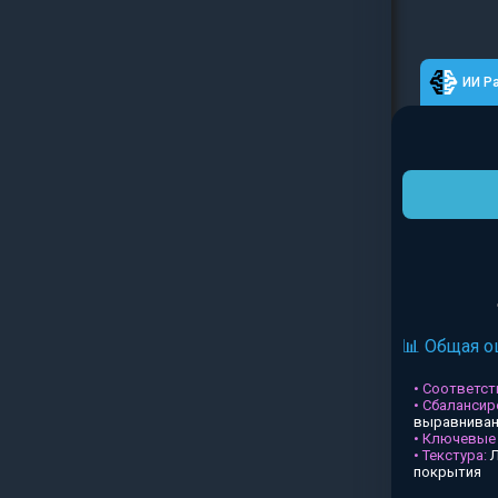
ИИ Р
📊 Общая о
• Соответств
• Сбалансир
выравниван
• Ключевые
• Текстура:
Л
покрытия