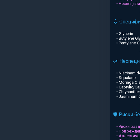
• Неспециф
💧 Специф
• Glycerin
• Butylene Gl
• Pentylene G
🌿 Неспец
• Niacinamid
• Squalane
• Moringa Ole
• Caprylic/Ca
• Chrysanthe
• Jasminum Of
🛡️ Риски б
• Риски раз
• Поврежден
• Аллергиче