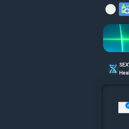
Open mai
SEX
Hea
Редакт