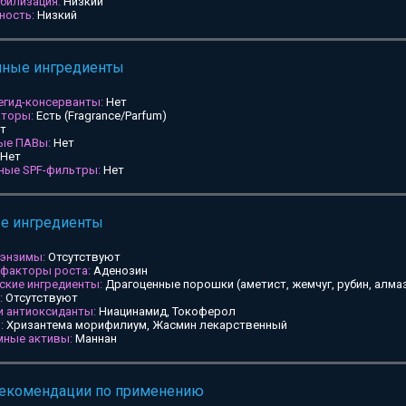
билизация:
Низкий
ность:
Низкий
мные ингредиенты
егид-консерванты:
Нет
аторы:
Есть (Fragrance/Parfum)
т
ные ПАВы:
Нет
Нет
ьные SPF-фильтры:
Нет
ые ингредиенты
 энзимы:
Отсутствуют
 факторы роста:
Аденозин
ские ингредиенты:
Драгоценные порошки (аметист, жемчуг, рубин, алмаз
:
Отсутствуют
и антиоксиданты:
Ниацинамид, Токоферол
:
Хризантема морифилиум, Жасмин лекарственный
мные активы:
Маннан
рекомендации по применению