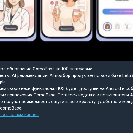
шое обновление ComoBase на IOS платформе.
есты; AI рекомендации; AI подбор продуктов по всей базе Letu 
ple.
ем скоро весь функционал IOS будет доступен на Android в со
сии приложения ComoBase. Осталось недолго и пользователи A
о получат возможность ощутить всю красоту, удобство и мощ
CosmoBase.
ее в нашем канале.