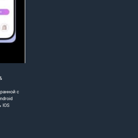
&
бранной с
ndroid
ь IOS