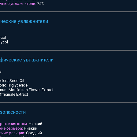
ичные увлажнители:
75%
ические увлажнители
ycol
lycol
ифические увлажнители
e
ifera Seed Oil
pric Triglyceride
mum Morifolium Flower Extract
ficinale Extract
езопасности
дражения кожи:
Низкий
ие барьера:
Низкий
ские реакции:
Средний