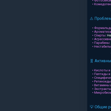
• Фотосенси
• Комедоген
⚠️ Пробле
• Формальд
• Ароматиз
• Спирты:
Не
• Агрессив
• Парабены:
• Нестабил
🧬 Активн
• Кислоты и
• Пептиды и
• Специфиче
• Ретиноиды
• Витамины 
• Экстракты
• Микробио
💡 Общие 