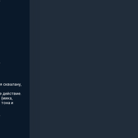
я сквалану,
 действие.
(мика,
 тона и