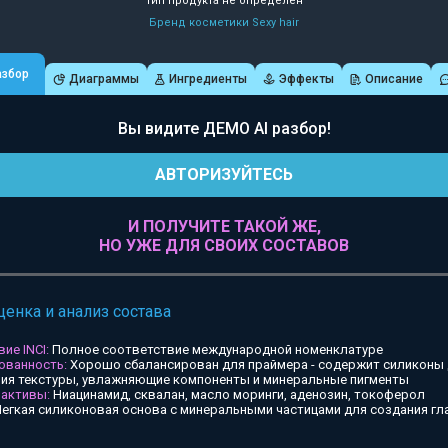
Тип продукта не определен
Бренд косметики Sexy hair
азбор
Диаграммы
Ингредиенты
Эффекты
Описание
Вы видите ДЕМО AI разбор!
АВТОРИЗУЙТЕСЬ
И ПОЛУЧИТЕ ТАКОЙ ЖЕ,
НО УЖЕ ДЛЯ СВОИХ СОСТАВОВ
ценка и анализ состава
ие INCI:
Полное соответствие международной номенклатуре
ованность:
Хорошо сбалансирован для праймера - содержит силиконы
ия текстуры, увлажняющие компоненты и минеральные пигменты
 активы:
Ниацинамид, сквалан, масло моринги, аденозин, токоферол
егкая силиконовая основа с минеральными частицами для создания гл