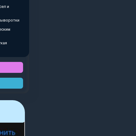
сел и
 сыворотки
еским
гкая