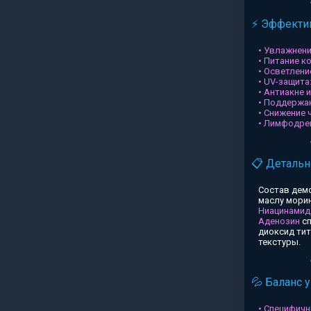
⚡ Эффектив
• Увлажнени
• Питание к
• Осветлени
• UV-защита
• Антиакне 
• Поддержа
• Снижение 
• Лимфодре
📋 Детальн
Состав дем
маслу морин
Ниацинамид
Аденозин
сп
диоксид ти
текстуры.
💦 Баланс 
• Специфичн