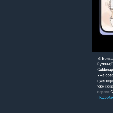
🍏 Боль
Рутины;Т
Goldenap
Уже совс
нуля вер
уже скор
версии 
Подробн