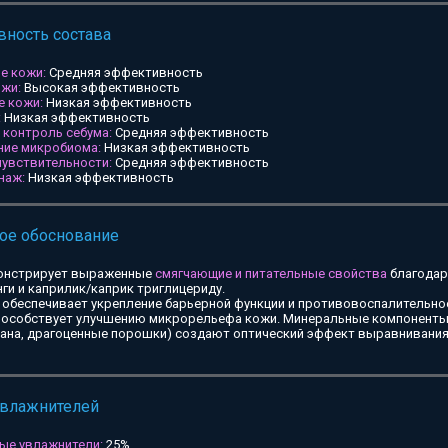
ность состава
е кожи:
Средняя эффективность
ожи:
Высокая эффективность
е кожи:
Низкая эффективность
:
Низкая эффективность
и контроль себума:
Средняя эффективность
ние микробиома:
Низкая эффективность
чувствительности:
Средняя эффективность
наж:
Низкая эффективность
ое обоснование
онстрирует выраженные
смягчающие и питательные свойства
благодар
ги и каприлик/каприк триглицериду.
обеспечивает укрепление барьерной функции и противовоспалительное
особствует улучшению микрорельефа кожи. Минеральные компоненты 
тана, драгоценные порошки) создают оптический эффект выравнивания
увлажнителей
ые увлажнители:
25%