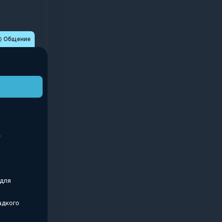
Общение
 для
адкого