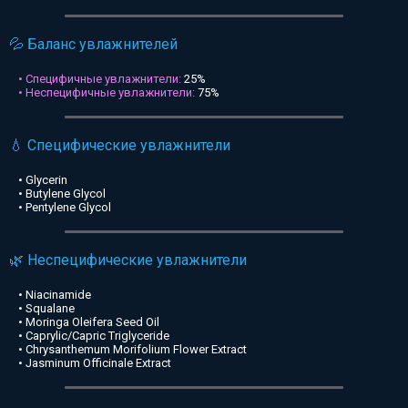
💦 Баланс увлажнителей
• Специфичные увлажнители:
25%
• Неспецифичные увлажнители:
75%
💧 Специфические увлажнители
• Glycerin
• Butylene Glycol
• Pentylene Glycol
🌿 Неспецифические увлажнители
• Niacinamide
• Squalane
• Moringa Oleifera Seed Oil
• Caprylic/Capric Triglyceride
• Chrysanthemum Morifolium Flower Extract
• Jasminum Officinale Extract