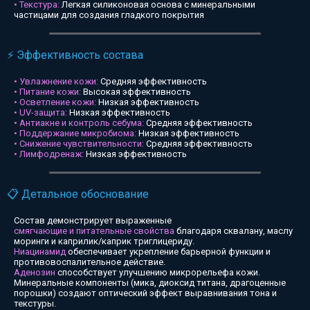
• Текстура:
Легкая силиконовая основа с минеральными
частицами для создания гладкого покрытия
⚡ Эффективность состава
• Увлажнение кожи:
Средняя эффективность
• Питание кожи:
Высокая эффективность
• Осветление кожи:
Низкая эффективность
• UV-защита:
Низкая эффективность
• Антиакне и контроль себума:
Средняя эффективность
• Поддержание микробиома:
Низкая эффективность
• Снижение чувствительности:
Средняя эффективность
• Лимфодренаж:
Низкая эффективность
📋 Детальное обоснование
Состав демонстрирует выраженные
смягчающие и питательные свойства
благодаря сквалану, маслу
моринги и каприлик/каприк триглицериду.
Ниацинамид
обеспечивает укрепление барьерной функции и
противовоспалительное действие.
Аденозин
способствует улучшению микрорельефа кожи.
Минеральные компоненты (мика, диоксид титана, драгоценные
порошки) создают оптический эффект выравнивания тона и
текстуры.