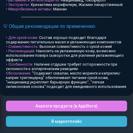
• Витамины и антиоксиданты:
Ниацинамид, Токоферол
• Экстракты:
Хризантема морифилиум, Жасмин лекарственный
• Микробиомные активы:
Маннан
💡 Общие рекомендации по применению
• Для сухой кожи:
Состав хорошо подходит благодаря
содержанию питательных масел и увлажняющих компонентов
• Совместимость:
Высокая совместимость с сухой кожей
• Рекомендации:
Наносить на увлажненную кожу, возможно
использование поверх сыворотки для усиления увлажняющего
эффекта
• Особенности:
Наличие отдушки требует осторожности при
склонности к аллергическим реакциям
Обоснование:
"Содержит сквалан, масло моринги и каприлик/
каприк триглицерид" обеспечивает питание сухой кожи,
"ниацинамид укрепляет барьерную функцию", "легкая
силиконовая основа" подходит для ежедневного использования.
Аналоги продукта (в AppStore)
В маркетплейс