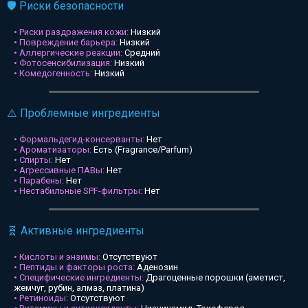
🛡️ Риски безопасности
• Риски раздражения кожи:
Низкий
• Повреждение барьера:
Низкий
• Аллергические реакции:
Средний
• Фотосенсибилизация:
Низкий
• Комедогенность:
Низкий
⚠️ Проблемные ингредиенты
• Формальдегид-консерванты:
Нет
• Ароматизаторы:
Есть (Fragrance/Parfum)
• Спирты:
Нет
• Агрессивные ПАВы:
Нет
• Парабены:
Нет
• Нестабильные SPF-фильтры:
Нет
🧬 Активные ингредиенты
• Кислоты и энзимы:
Отсутствуют
• Пептиды и факторы роста:
Аденозин
• Специфические ингредиенты:
Драгоценные порошки (аметист,
жемчуг, рубин, алмаз, платина)
• Ретиноиды:
Отсутствуют