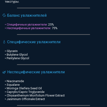
текстуры.
💦 Баланс увлажнителей
• Специфичные увлажнители:
25%
• Неспецифичные увлажнители:
75%
💧 Специфические увлажнители
• Glycerin
• Butylene Glycol
• Pentylene Glycol
🌿 Неспецифические увлажнители
• Niacinamide
• Squalane
• Moringa Oleifera Seed Oil
• Caprylic/Capric Triglyceride
• Chrysanthemum Morifolium Flower Extract
• Jasminum Officinale Extract