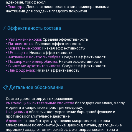
аденозин, токоферол
• Текстура:
Легкая силиконовая основа с минеральными
частицами для создания гладкого покрытия
⚡ Эффективность состава
• Увлажнение кожи:
Средняя эффективность
• Питание кожи:
Высокая эффективность
• Осветление кожи:
Низкая эффективность
• UV-защита:
Низкая эффективность
• Антиакне и контроль себума:
Средняя эффективность
• Поддержание микробиома:
Низкая эффективность
• Снижение чувствительности:
Средняя эффективность
• Лимфодренаж:
Низкая эффективность
📋 Детальное обоснование
Состав демонстрирует выраженные
смягчающие и питательные свойства
благодаря сквалану, маслу
моринги и каприлик/каприк триглицериду.
Ниацинамид
обеспечивает укрепление барьерной функции и
противовоспалительное действие.
Аденозин
способствует улучшению микрорельефа кожи.
Минеральные компоненты (мика, диоксид титана, драгоценные
порошки) создают оптический эффект выравнивания тона и