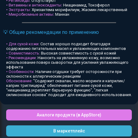
• Ретиноиды:
Отсутствуют
• Витамины и антиоксиданты:
Ниацинамид, Токоферол
• Экстракты:
Хризантема морифилиум, Жасмин лекарственный
• Микробиомные активы:
Маннан
💡 Общие рекомендации по применению
• Для сухой кожи:
Состав хорошо подходит благодаря
содержанию питательных масел и увлажняющих компонентов
• Совместимость:
Высокая совместимость с сухой кожей
• Рекомендации:
Наносить на увлажненную кожу, возможно
использование поверх сыворотки для усиления увлажняющего
эффекта
• Особенности:
Наличие отдушки требует осторожности при
склонности к аллергическим реакциям
Обоснование:
"Содержит сквалан, масло моринги и каприлик/
каприк триглицерид" обеспечивает питание сухой кожи,
"ниацинамид укрепляет барьерную функцию", "легкая
силиконовая основа" подходит для ежедневного использования.
Аналоги продукта (в AppStore)
В маркетплейс