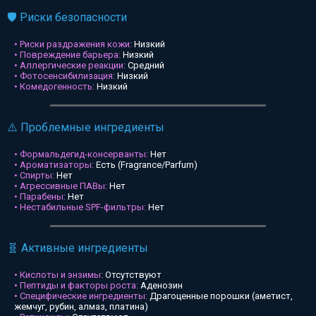
🛡️ Риски безопасности
• Риски раздражения кожи:
Низкий
• Повреждение барьера:
Низкий
• Аллергические реакции:
Средний
• Фотосенсибилизация:
Низкий
• Комедогенность:
Низкий
⚠️ Проблемные ингредиенты
• Формальдегид-консерванты:
Нет
• Ароматизаторы:
Есть (Fragrance/Parfum)
• Спирты:
Нет
• Агрессивные ПАВы:
Нет
• Парабены:
Нет
• Нестабильные SPF-фильтры:
Нет
🧬 Активные ингредиенты
• Кислоты и энзимы:
Отсутствуют
• Пептиды и факторы роста:
Аденозин
• Специфические ингредиенты:
Драгоценные порошки (аметист,
жемчуг, рубин, алмаз, платина)