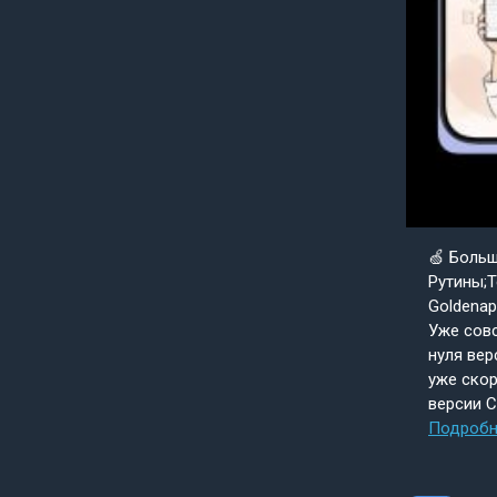
🍏 Боль
Рутины;Т
Goldenap
Уже совс
нуля вер
уже скор
версии 
Подробн