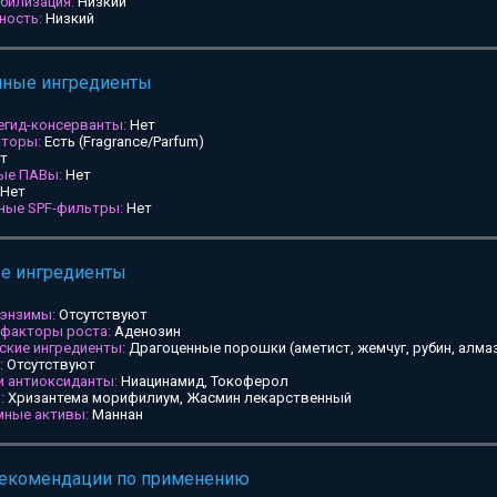
билизация:
Низкий
ность:
Низкий
мные ингредиенты
егид-консерванты:
Нет
аторы:
Есть (Fragrance/Parfum)
т
ные ПАВы:
Нет
Нет
ьные SPF-фильтры:
Нет
ые ингредиенты
 энзимы:
Отсутствуют
 факторы роста:
Аденозин
ские ингредиенты:
Драгоценные порошки (аметист, жемчуг, рубин, алмаз
:
Отсутствуют
и антиоксиданты:
Ниацинамид, Токоферол
:
Хризантема морифилиум, Жасмин лекарственный
мные активы:
Маннан
рекомендации по применению