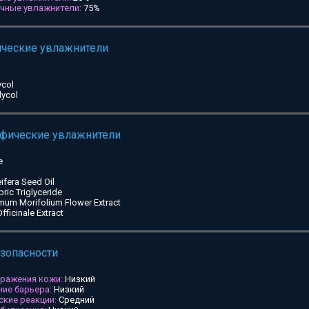
ичные увлажнители:
75%
ические увлажнители
ycol
lycol
ифические увлажнители
e
ifera Seed Oil
pric Triglyceride
mum Morifolium Flower Extract
ficinale Extract
езопасности
дражения кожи:
Низкий
ие барьера:
Низкий
ские реакции:
Средний