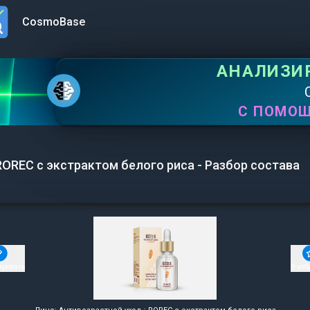
CosmoBase
n menu
АНАЛИЗИ
С ПОМО
ROREC с экстрактом белого риса - Разбор состава
ировать
В изб