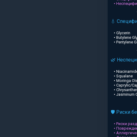
• Неспециф
💧 Специф
• Glycerin
• Butylene Gl
• Pentylene G
🌿 Неспец
• Niacinamid
• Squalane
• Moringa Ole
• Caprylic/Ca
• Chrysanthe
• Jasminum Of
🛡️ Риски б
• Риски раз
• Поврежден
• Аллергиче