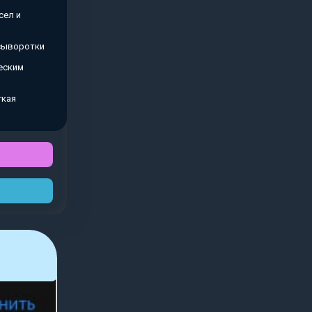
сел и
 сыворотки
еским
гкая