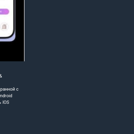
&
бранной с
ndroid
ь IOS