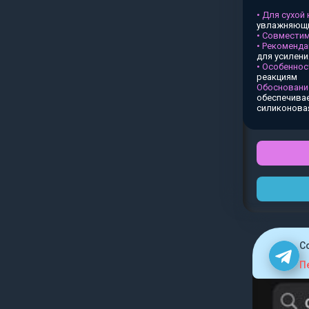
• Для сухой
увлажняющи
• Совместим
• Рекоменда
для усилен
• Особеннос
реакциям
Обосновани
обеспечивае
силиконова
C
П