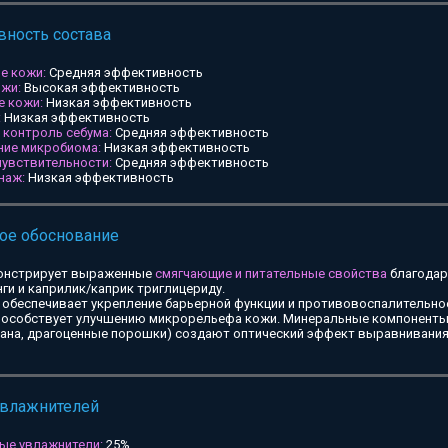
ность состава
е кожи:
Средняя эффективность
ожи:
Высокая эффективность
е кожи:
Низкая эффективность
:
Низкая эффективность
и контроль себума:
Средняя эффективность
ние микробиома:
Низкая эффективность
чувствительности:
Средняя эффективность
наж:
Низкая эффективность
ое обоснование
онстрирует выраженные
смягчающие и питательные свойства
благодар
ги и каприлик/каприк триглицериду.
обеспечивает укрепление барьерной функции и противовоспалительное
особствует улучшению микрорельефа кожи. Минеральные компоненты 
тана, драгоценные порошки) создают оптический эффект выравнивания
увлажнителей
ые увлажнители:
25%