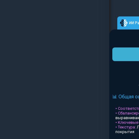
ИИ Р
📊 Общая о
• Соответств
• Сбалансир
выравниван
• Ключевые
• Текстура:
Л
покрытия