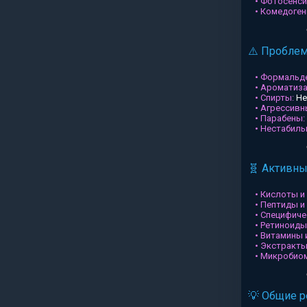
• Фотосенси
• Комедоген
⚠️ Пробле
• Формальд
• Ароматиз
• Спирты:
Не
• Агрессив
• Парабены:
• Нестабил
🧬 Активн
• Кислоты и
• Пептиды и
• Специфиче
• Ретиноиды
• Витамины 
• Экстракты
• Микробио
💡 Общие 