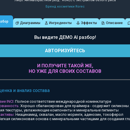
Лицо: Антивозрастной уход : ROREC с экстрактом белого риса
Бренд косметики Rorec
азбор
Диаграммы
Ингредиенты
Эффекты
Описание
Вы видите ДЕМО AI разбор!
АВТОРИЗУЙТЕСЬ
И ПОЛУЧИТЕ ТАКОЙ ЖЕ,
НО УЖЕ ДЛЯ СВОИХ СОСТАВОВ
ценка и анализ состава
ие INCI:
Полное соответствие международной номенклатуре
ованность:
Хорошо сбалансирован для праймера - содержит силиконы
ия текстуры, увлажняющие компоненты и минеральные пигменты
 активы:
Ниацинамид, сквалан, масло моринги, аденозин, токоферол
егкая силиконовая основа с минеральными частицами для создания гл