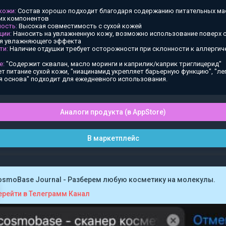
 кожи:
Состав хорошо подходит благодаря содержанию питательных ма
х компонентов
ость:
Высокая совместимость с сухой кожей
ции:
Наносить на увлажненную кожу, возможно использование поверх
ия увлажняющего эффекта
ти:
Наличие отдушки требует осторожности при склонности к аллергич
е:
"Содержит сквалан, масло моринги и каприлик/каприк триглицерид"
т питание сухой кожи, "ниацинамид укрепляет барьерную функцию", "ле
я основа" подходит для ежедневного использования.
Аналоги продукта (в AppStore)
В маркетплейс
osmoBase Journal - Разберем любую косметику на молекулы.
ерейти в Телеграмм Канал