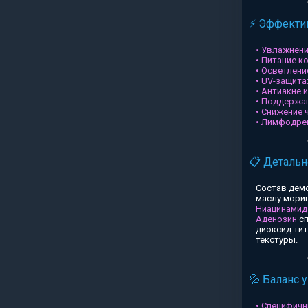
⚡ Эффектив
• Увлажнени
• Питание к
• Осветлени
• UV-защита
• Антиакне 
• Поддержа
• Снижение 
• Лимфодре
📋 Детальн
Состав дем
маслу морин
Ниацинамид
Аденозин
сп
диоксид ти
текстуры.
💦 Баланс 
• Специфичн