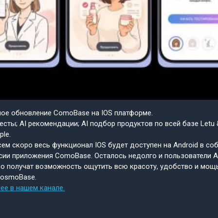
шое обновление ComoBase на IOS платформе.
есты; AI рекомендации; AI подбор продуктов по всей базе Letu 
ple.
ем скоро весь функционал IOS будет доступен на Android в со
сии приложения ComoBase. Осталось недолго и пользователи A
о получат возможность ощутить всю красоту, удобство и мощ
CosmoBase.
ее в нашем канале.