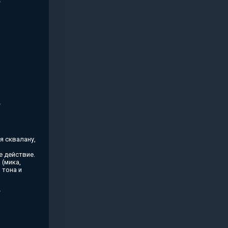
я сквалану,
 действие.
(мика,
 тона и