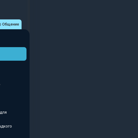
Общение
 для
адкого