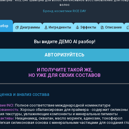
ампунь : RICE DAY Шампунь для волос Интенсивное восстановление для по
волос
Бренд косметики RICE DAY
азбор
Диаграммы
Ингредиенты
Эффекты
Описание
Вы видите ДЕМО AI разбор!
АВТОРИЗУЙТЕСЬ
И ПОЛУЧИТЕ ТАКОЙ ЖЕ,
НО УЖЕ ДЛЯ СВОИХ СОСТАВОВ
ценка и анализ состава
ие INCI:
Полное соответствие международной номенклатуре
ованность:
Хорошо сбалансирован для праймера - содержит силиконы
ия текстуры, увлажняющие компоненты и минеральные пигменты
 активы:
Ниацинамид, сквалан, масло моринги, аденозин, токоферол
егкая силиконовая основа с минеральными частицами для создания гл