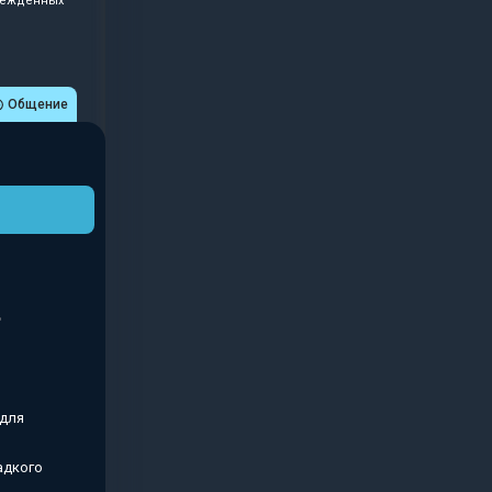
врежденных
Общение
 для
адкого