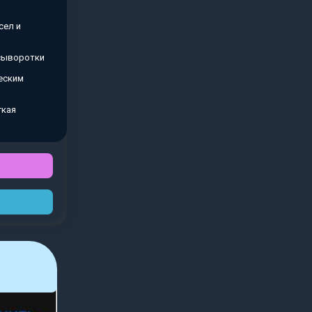
сел и
 сыворотки
еским
гкая