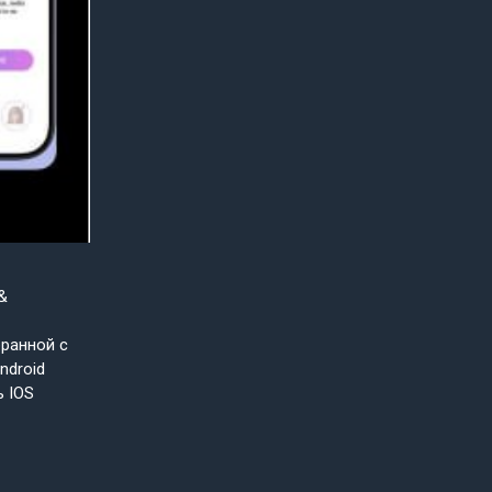
&
бранной с
ndroid
ь IOS