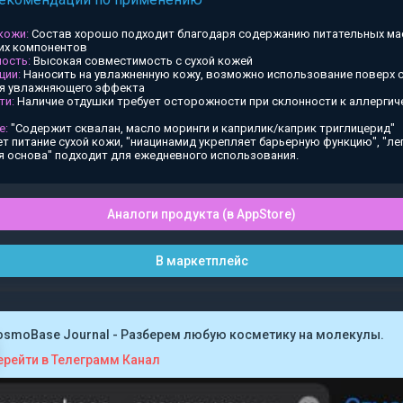
 кожи:
Состав хорошо подходит благодаря содержанию питательных ма
х компонентов
ость:
Высокая совместимость с сухой кожей
ции:
Наносить на увлажненную кожу, возможно использование поверх
ия увлажняющего эффекта
ти:
Наличие отдушки требует осторожности при склонности к аллергич
е:
"Содержит сквалан, масло моринги и каприлик/каприк триглицерид"
т питание сухой кожи, "ниацинамид укрепляет барьерную функцию", "ле
я основа" подходит для ежедневного использования.
Аналоги продукта (в AppStore)
В маркетплейс
osmoBase Journal - Разберем любую косметику на молекулы.
ерейти в Телеграмм Канал