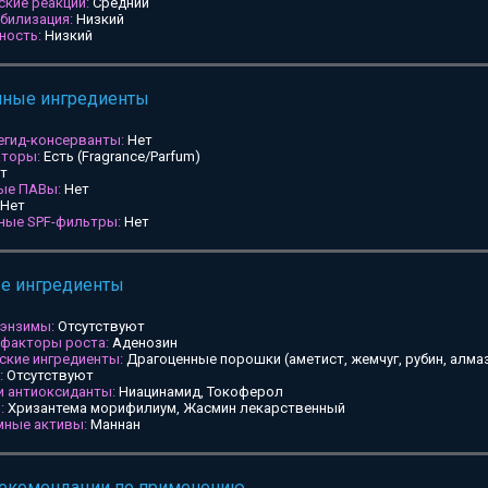
ские реакции:
Средний
билизация:
Низкий
ность:
Низкий
мные ингредиенты
егид-консерванты:
Нет
аторы:
Есть (Fragrance/Parfum)
т
ные ПАВы:
Нет
Нет
ьные SPF-фильтры:
Нет
ые ингредиенты
 энзимы:
Отсутствуют
 факторы роста:
Аденозин
ские ингредиенты:
Драгоценные порошки (аметист, жемчуг, рубин, алмаз
:
Отсутствуют
и антиоксиданты:
Ниацинамид, Токоферол
:
Хризантема морифилиум, Жасмин лекарственный
мные активы:
Маннан
рекомендации по применению