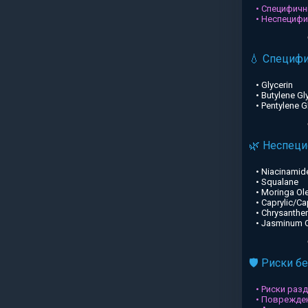
• Специфичн
• Неспециф
💧 Специф
• Glycerin
• Butylene Gl
• Pentylene G
🌿 Неспец
• Niacinamid
• Squalane
• Moringa Ole
• Caprylic/Ca
• Chrysanthe
• Jasminum Of
🛡️ Риски б
• Риски раз
• Поврежден