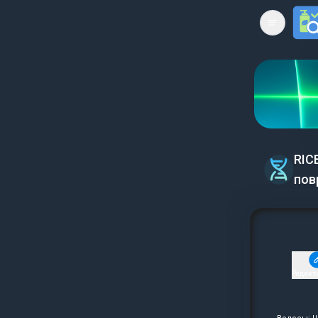
Open mai
RIC
пов
Редакт