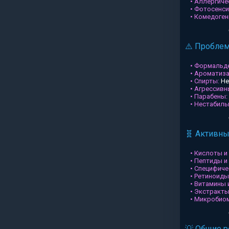
• Аллергиче
• Фотосенси
• Комедоген
⚠️ Пробле
• Формальд
• Ароматиз
• Спирты:
Не
• Агрессив
• Парабены:
• Нестабил
🧬 Активн
• Кислоты и
• Пептиды и
• Специфиче
• Ретиноиды
• Витамины 
• Экстракты
• Микробио
💡 Общие 