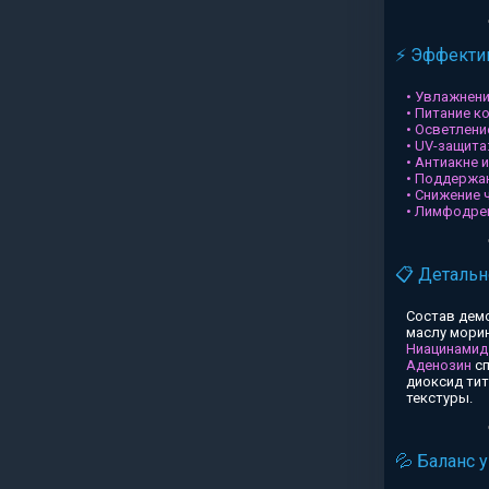
⚡ Эффектив
• Увлажнени
• Питание к
• Осветлени
• UV-защита
• Антиакне 
• Поддержа
• Снижение 
• Лимфодре
📋 Детальн
Состав дем
маслу морин
Ниацинамид
Аденозин
сп
диоксид ти
текстуры.
💦 Баланс 