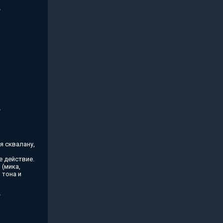
я сквалану,
 действие.
(мика,
 тона и