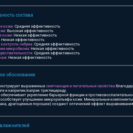
ность состава
е кожи:
Средняя эффективность
ожи:
Высокая эффективность
е кожи:
Низкая эффективность
:
Низкая эффективность
и контроль себума:
Средняя эффективность
ние микробиома:
Низкая эффективность
чувствительности:
Средняя эффективность
наж:
Низкая эффективность
ое обоснование
онстрирует выраженные
смягчающие и питательные свойства
благодар
ги и каприлик/каприк триглицериду.
обеспечивает укрепление барьерной функции и противовоспалительное
особствует улучшению микрорельефа кожи. Минеральные компоненты 
тана, драгоценные порошки) создают оптический эффект выравнивания
увлажнителей