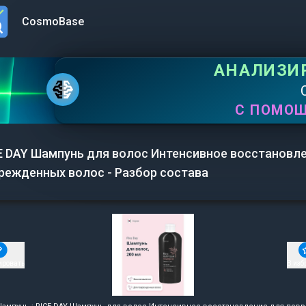
CosmoBase
n menu
АНАЛИЗИ
С ПОМО
E DAY Шампунь для волос Интенсивное восстановл
режденных волос - Разбор состава
ировать
В изб