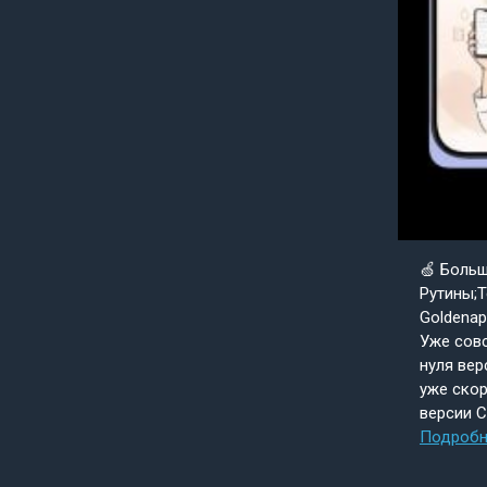
🍏 Боль
Рутины;Т
Goldenap
Уже совс
нуля вер
уже скор
версии 
Подробн