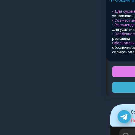
• Для сухой
увлажняющи
• Совместим
• Рекоменда
для усилен
• Особеннос
реакциям
Обосновани
обеспечивае
силиконова
C
П