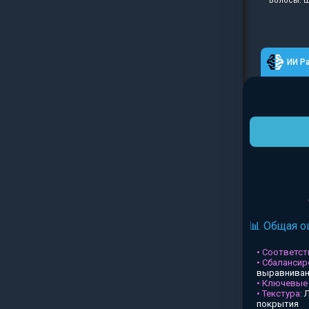
Волосы: Ш
ИИ Р
📊 Общая о
• Соответств
• Сбалансир
выравниван
• Ключевые
• Текстура:
Л
покрытия