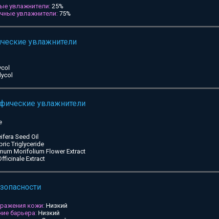
ые увлажнители:
25%
ичные увлажнители:
75%
ические увлажнители
ycol
lycol
ифические увлажнители
e
ifera Seed Oil
pric Triglyceride
mum Morifolium Flower Extract
ficinale Extract
езопасности
дражения кожи:
Низкий
ие барьера:
Низкий