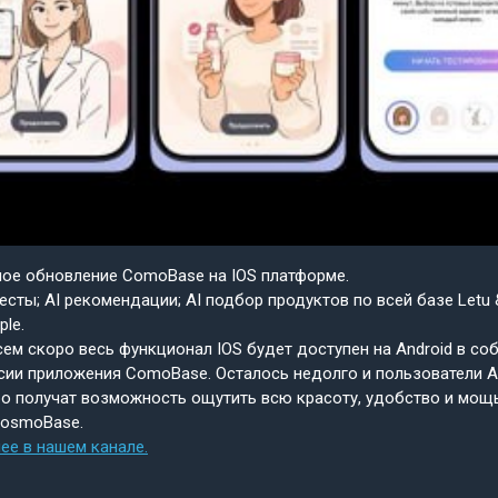
шое обновление ComoBase на IOS платформе.
есты; AI рекомендации; AI подбор продуктов по всей базе Letu 
ple.
ем скоро весь функционал IOS будет доступен на Android в со
сии приложения ComoBase. Осталось недолго и пользователи A
о получат возможность ощутить всю красоту, удобство и мощ
CosmoBase.
ее в нашем канале.