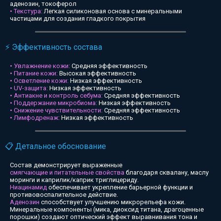
аденозин, токоферол
• Текстура:
Легкая силиконовая основа с минеральными
частицами для создания гладкого покрытия
⚡ Эффективность состава
• Увлажнение кожи:
Средняя эффективность
• Питание кожи:
Высокая эффективность
• Осветление кожи:
Низкая эффективность
• UV-защита:
Низкая эффективность
• Антиакне и контроль себума:
Средняя эффективность
• Поддержание микробиома:
Низкая эффективность
• Снижение чувствительности:
Средняя эффективность
• Лимфодренаж:
Низкая эффективность
📋 Детальное обоснование
Состав демонстрирует выраженные
смягчающие и питательные свойства
благодаря сквалану, маслу
моринги и каприлик/каприк триглицериду.
Ниацинамид
обеспечивает укрепление барьерной функции и
противовоспалительное действие.
Аденозин
способствует улучшению микрорельефа кожи.
Минеральные компоненты (мика, диоксид титана, драгоценные
порошки) создают оптический эффект выравнивания тона и