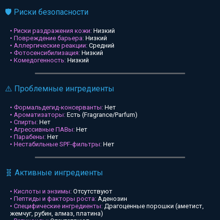
🛡️ Риски безопасности
• Риски раздражения кожи:
Низкий
• Повреждение барьера:
Низкий
• Аллергические реакции:
Средний
• Фотосенсибилизация:
Низкий
• Комедогенность:
Низкий
⚠️ Проблемные ингредиенты
• Формальдегид-консерванты:
Нет
• Ароматизаторы:
Есть (Fragrance/Parfum)
• Спирты:
Нет
• Агрессивные ПАВы:
Нет
• Парабены:
Нет
• Нестабильные SPF-фильтры:
Нет
🧬 Активные ингредиенты
• Кислоты и энзимы:
Отсутствуют
• Пептиды и факторы роста:
Аденозин
• Специфические ингредиенты:
Драгоценные порошки (аметист,
жемчуг, рубин, алмаз, платина)