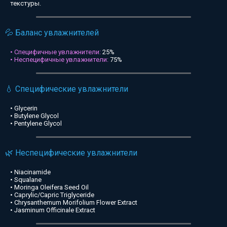
текстуры.
💦 Баланс увлажнителей
• Специфичные увлажнители:
25%
• Неспецифичные увлажнители:
75%
💧 Специфические увлажнители
• Glycerin
• Butylene Glycol
• Pentylene Glycol
🌿 Неспецифические увлажнители
• Niacinamide
• Squalane
• Moringa Oleifera Seed Oil
• Caprylic/Capric Triglyceride
• Chrysanthemum Morifolium Flower Extract
• Jasminum Officinale Extract