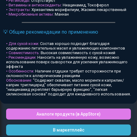
• Ретиноиды:
Отсутствуют
• Витамины и антиоксиданты:
Ниацинамид, Токоферол
• Экстракты:
Хризантема морифилиум, Жасмин лекарственный
• Микробиомные активы:
Маннан
💡 Общие рекомендации по применению
• Для сухой кожи:
Состав хорошо подходит благодаря
содержанию питательных масел и увлажняющих компонентов
• Совместимость:
Высокая совместимость с сухой кожей
• Рекомендации:
Наносить на увлажненную кожу, возможно
использование поверх сыворотки для усиления увлажняющего
эффекта
• Особенности:
Наличие отдушки требует осторожности при
склонности к аллергическим реакциям
Обоснование:
"Содержит сквалан, масло моринги и каприлик/
каприк триглицерид" обеспечивает питание сухой кожи,
"ниацинамид укрепляет барьерную функцию", "легкая
силиконовая основа" подходит для ежедневного использования.
Аналоги продукта (в AppStore)
В маркетплейс