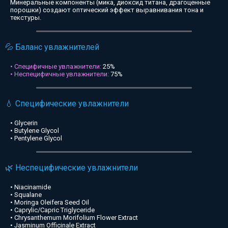
Минеральные компоненты (мика, диоксид титана, драгоценные
порошки) создают оптический эффект выравнивания тона и
текстуры.
💦 Баланс увлажнителей
• Специфичные увлажнители:
25%
• Неспецифичные увлажнители:
75%
💧 Специфические увлажнители
• Glycerin
• Butylene Glycol
• Pentylene Glycol
🌿 Неспецифические увлажнители
• Niacinamide
• Squalane
• Moringa Oleifera Seed Oil
• Caprylic/Capric Triglyceride
• Chrysanthemum Morifolium Flower Extract
• Jasminum Officinale Extract