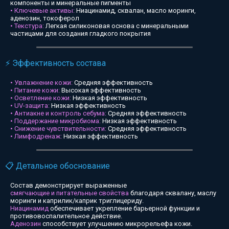
компоненты и минеральные пигменты
• Ключевые активы:
Ниацинамид, сквалан, масло моринги,
аденозин, токоферол
• Текстура:
Легкая силиконовая основа с минеральными
частицами для создания гладкого покрытия
⚡ Эффективность состава
• Увлажнение кожи:
Средняя эффективность
• Питание кожи:
Высокая эффективность
• Осветление кожи:
Низкая эффективность
• UV-защита:
Низкая эффективность
• Антиакне и контроль себума:
Средняя эффективность
• Поддержание микробиома:
Низкая эффективность
• Снижение чувствительности:
Средняя эффективность
• Лимфодренаж:
Низкая эффективность
📋 Детальное обоснование
Состав демонстрирует выраженные
смягчающие и питательные свойства
благодаря сквалану, маслу
моринги и каприлик/каприк триглицериду.
Ниацинамид
обеспечивает укрепление барьерной функции и
противовоспалительное действие.
Аденозин
способствует улучшению микрорельефа кожи.