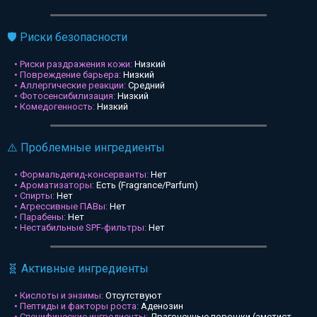
🛡️ Риски безопасности
• Риски раздражения кожи:
Низкий
• Повреждение барьера:
Низкий
• Аллергические реакции:
Средний
• Фотосенсибилизация:
Низкий
• Комедогенность:
Низкий
⚠️ Проблемные ингредиенты
• Формальдегид-консерванты:
Нет
• Ароматизаторы:
Есть (Fragrance/Parfum)
• Спирты:
Нет
• Агрессивные ПАВы:
Нет
• Парабены:
Нет
• Нестабильные SPF-фильтры:
Нет
🧬 Активные ингредиенты
• Кислоты и энзимы:
Отсутствуют
• Пептиды и факторы роста:
Аденозин
• Специфические ингредиенты:
Драгоценные порошки (аметист,