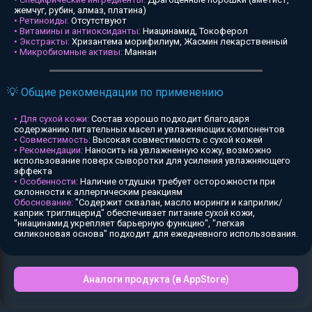
жемчуг, рубин, алмаз, платина)
• Ретиноиды:
Отсутствуют
• Витамины и антиоксиданты:
Ниацинамид, Токоферол
• Экстракты:
Хризантема морифилиум, Жасмин лекарственный
• Микробиомные активы:
Маннан
💡 Общие рекомендации по применению
• Для сухой кожи:
Состав хорошо подходит благодаря
содержанию питательных масел и увлажняющих компонентов
• Совместимость:
Высокая совместимость с сухой кожей
• Рекомендации:
Наносить на увлажненную кожу, возможно
использование поверх сыворотки для усиления увлажняющего
эффекта
• Особенности:
Наличие отдушки требует осторожности при
склонности к аллергическим реакциям
Обоснование:
"Содержит сквалан, масло моринги и каприлик/
каприк триглицерид" обеспечивает питание сухой кожи,
"ниацинамид укрепляет барьерную функцию", "легкая
силиконовая основа" подходит для ежедневного использования.
Аналоги продукта (в AppStore)