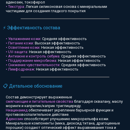
аденозин, токоферол
• Текстура:
Легкая силиконовая основа с минеральными
частицами для создания гладкого покрытия
⚡ Эффективность состава
• Увлажнение кожи:
Средняя эффективность
• Питание кожи:
Высокая эффективность
• Осветление кожи:
Низкая эффективность
• UV-защита:
Низкая эффективность
• Антиакне и контроль себума:
Средняя эффективность
• Поддержание микробиома:
Низкая эффективность
• Снижение чувствительности:
Средняя эффективность
• Лимфодренаж:
Низкая эффективность
📋 Детальное обоснование
Состав демонстрирует выраженные
смягчающие и питательные свойства
благодаря сквалану, маслу
моринги и каприлик/каприк триглицериду.
Ниацинамид
обеспечивает укрепление барьерной функции и
противовоспалительное действие.
Аденозин
способствует улучшению микрорельефа кожи.
Минеральные компоненты (мика, диоксид титана, драгоценные
порошки) создают оптический эффект выравнивания тона и