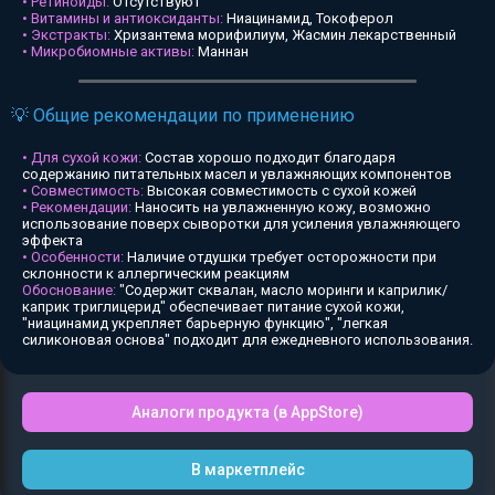
• Ретиноиды:
Отсутствуют
• Витамины и антиоксиданты:
Ниацинамид, Токоферол
• Экстракты:
Хризантема морифилиум, Жасмин лекарственный
• Микробиомные активы:
Маннан
💡 Общие рекомендации по применению
• Для сухой кожи:
Состав хорошо подходит благодаря
содержанию питательных масел и увлажняющих компонентов
• Совместимость:
Высокая совместимость с сухой кожей
• Рекомендации:
Наносить на увлажненную кожу, возможно
использование поверх сыворотки для усиления увлажняющего
эффекта
• Особенности:
Наличие отдушки требует осторожности при
склонности к аллергическим реакциям
Обоснование:
"Содержит сквалан, масло моринги и каприлик/
каприк триглицерид" обеспечивает питание сухой кожи,
"ниацинамид укрепляет барьерную функцию", "легкая
силиконовая основа" подходит для ежедневного использования.
Аналоги продукта (в AppStore)
В маркетплейс