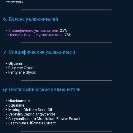
текстуры.
💦 Баланс увлажнителей
• Специфичные увлажнители:
25%
• Неспецифичные увлажнители:
75%
💧 Специфические увлажнители
• Glycerin
• Butylene Glycol
• Pentylene Glycol
🌿 Неспецифические увлажнители
• Niacinamide
• Squalane
• Moringa Oleifera Seed Oil
• Caprylic/Capric Triglyceride
• Chrysanthemum Morifolium Flower Extract
• Jasminum Officinale Extract