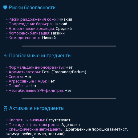
🛡️ Риски безопасности
• Риски раздражения кожи:
Низкий
• Повреждение барьера:
Низкий
• Аллергические реакции:
Средний
• Фотосенсибилизация:
Низкий
• Комедогенность:
Низкий
⚠️ Проблемные ингредиенты
• Формальдегид-консерванты:
Нет
• Ароматизаторы:
Есть (Fragrance/Parfum)
• Спирты:
Нет
• Агрессивные ПАВы:
Нет
• Парабены:
Нет
• Нестабильные SPF-фильтры:
Нет
🧬 Активные ингредиенты
• Кислоты и энзимы:
Отсутствуют
• Пептиды и факторы роста:
Аденозин
• Специфические ингредиенты:
Драгоценные порошки (аметист,
жемчуг, рубин, алмаз, платина)