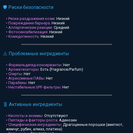
🛡️ Риски безопасности
• Риски раздражения кожи:
Низкий
• Повреждение барьера:
Низкий
• Аллергические реакции:
Средний
• Фотосенсибилизация:
Низкий
• Комедогенность:
Низкий
⚠️ Проблемные ингредиенты
• Формальдегид-консерванты:
Нет
• Ароматизаторы:
Есть (Fragrance/Parfum)
• Спирты:
Нет
• Агрессивные ПАВы:
Нет
• Парабены:
Нет
• Нестабильные SPF-фильтры:
Нет
🧬 Активные ингредиенты
• Кислоты и энзимы:
Отсутствуют
• Пептиды и факторы роста:
Аденозин
• Специфические ингредиенты:
Драгоценные порошки (аметист,
жемчуг, рубин, алмаз, платина)