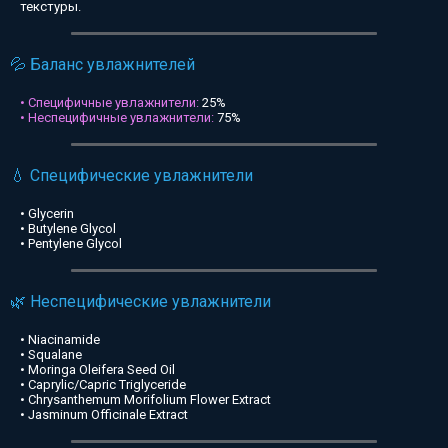
текстуры.
💦 Баланс увлажнителей
• Специфичные увлажнители:
25%
• Неспецифичные увлажнители:
75%
💧 Специфические увлажнители
• Glycerin
• Butylene Glycol
• Pentylene Glycol
🌿 Неспецифические увлажнители
• Niacinamide
• Squalane
• Moringa Oleifera Seed Oil
• Caprylic/Capric Triglyceride
• Chrysanthemum Morifolium Flower Extract
• Jasminum Officinale Extract