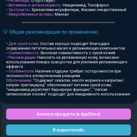
• Ретиноиды:
Отсутствуют
• Витамины и антиоксиданты:
Ниацинамид, Токоферол
• Экстракты:
Хризантема морифилиум, Жасмин лекарственный
• Микробиомные активы:
Маннан
💡 Общие рекомендации по применению
• Для сухой кожи:
Состав хорошо подходит благодаря
содержанию питательных масел и увлажняющих компонентов
• Совместимость:
Высокая совместимость с сухой кожей
• Рекомендации:
Наносить на увлажненную кожу, возможно
использование поверх сыворотки для усиления увлажняющего
эффекта
• Особенности:
Наличие отдушки требует осторожности при
склонности к аллергическим реакциям
Обоснование:
"Содержит сквалан, масло моринги и каприлик/
каприк триглицерид" обеспечивает питание сухой кожи,
"ниацинамид укрепляет барьерную функцию", "легкая
силиконовая основа" подходит для ежедневного использования.
Аналоги продукта (в AppStore)
В маркетплейс