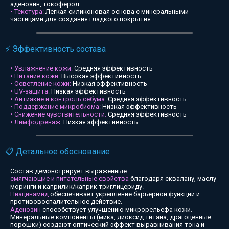
аденозин, токоферол
• Текстура:
Легкая силиконовая основа с минеральными
частицами для создания гладкого покрытия
⚡ Эффективность состава
• Увлажнение кожи:
Средняя эффективность
• Питание кожи:
Высокая эффективность
• Осветление кожи:
Низкая эффективность
• UV-защита:
Низкая эффективность
• Антиакне и контроль себума:
Средняя эффективность
• Поддержание микробиома:
Низкая эффективность
• Снижение чувствительности:
Средняя эффективность
• Лимфодренаж:
Низкая эффективность
📋 Детальное обоснование
Состав демонстрирует выраженные
смягчающие и питательные свойства
благодаря сквалану, маслу
моринги и каприлик/каприк триглицериду.
Ниацинамид
обеспечивает укрепление барьерной функции и
противовоспалительное действие.
Аденозин
способствует улучшению микрорельефа кожи.
Минеральные компоненты (мика, диоксид титана, драгоценные
порошки) создают оптический эффект выравнивания тона и