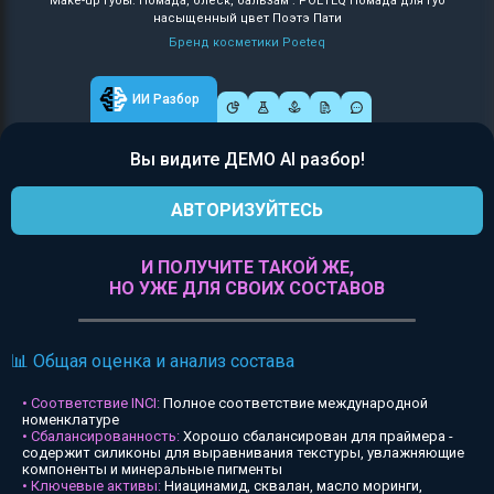
Make-up губы: Помада, блеск, бальзам : POETEQ Помада для губ
насыщенный цвет Поэтэ Пати
Бренд косметики Poeteq
ИИ Разбор
Вы видите ДЕМО AI разбор!
АВТОРИЗУЙТЕСЬ
И ПОЛУЧИТЕ ТАКОЙ ЖЕ,
НО УЖЕ ДЛЯ СВОИХ СОСТАВОВ
📊 Общая оценка и анализ состава
• Соответствие INCI:
Полное соответствие международной
номенклатуре
• Сбалансированность:
Хорошо сбалансирован для праймера -
содержит силиконы для выравнивания текстуры, увлажняющие
компоненты и минеральные пигменты
• Ключевые активы:
Ниацинамид, сквалан, масло моринги,