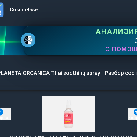
CosmoBase
n menu
АНАЛИЗИ
С ПОМО
PLANETA ORGANICA Thai soothing spray - Разбор сос
ировать
В изб