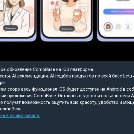
шое обновление ComoBase на IOS платформе.
есты; AI рекомендации; AI подбор продуктов по всей базе Letu 
ple.
ем скоро весь функционал IOS будет доступен на Android в со
сии приложения ComoBase. Осталось недолго и пользователи A
о получат возможность ощутить всю красоту, удобство и мощ
CosmoBase.
ее в нашем канале.