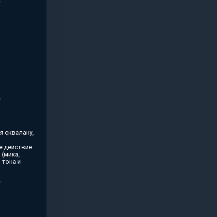
я сквалану,
 действие.
(мика,
 тона и