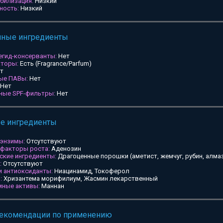
билизация:
Низкий
ность:
Низкий
мные ингредиенты
егид-консерванты:
Нет
аторы:
Есть (Fragrance/Parfum)
т
ные ПАВы:
Нет
Нет
ьные SPF-фильтры:
Нет
ые ингредиенты
 энзимы:
Отсутствуют
 факторы роста:
Аденозин
ские ингредиенты:
Драгоценные порошки (аметист, жемчуг, рубин, алмаз
:
Отсутствуют
и антиоксиданты:
Ниацинамид, Токоферол
:
Хризантема морифилиум, Жасмин лекарственный
мные активы:
Маннан
рекомендации по применению