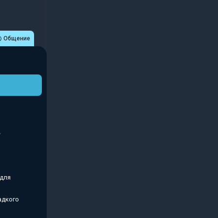
Общение
 для
адкого