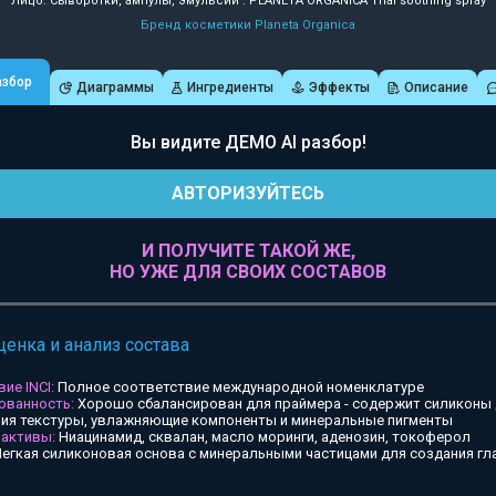
Лицо: Сыворотки, ампулы, эмульсии : PLANETA ORGANICA Thai soothing spray
Бренд косметики Planeta Organica
азбор
Диаграммы
Ингредиенты
Эффекты
Описание
Вы видите ДЕМО AI разбор!
АВТОРИЗУЙТЕСЬ
И ПОЛУЧИТЕ ТАКОЙ ЖЕ,
НО УЖЕ ДЛЯ СВОИХ СОСТАВОВ
ценка и анализ состава
ие INCI:
Полное соответствие международной номенклатуре
ованность:
Хорошо сбалансирован для праймера - содержит силиконы
ия текстуры, увлажняющие компоненты и минеральные пигменты
 активы:
Ниацинамид, сквалан, масло моринги, аденозин, токоферол
егкая силиконовая основа с минеральными частицами для создания гл