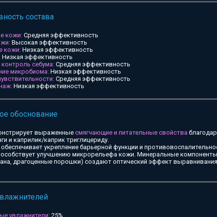
ность состава
е кожи:
Средняя эффективность
ожи:
Высокая эффективность
е кожи:
Низкая эффективность
:
Низкая эффективность
и контроль себума:
Средняя эффективность
ние микробиома:
Низкая эффективность
чувствительности:
Средняя эффективность
наж:
Низкая эффективность
ое обоснование
онстрирует выраженные
смягчающие и питательные свойства
благодар
ги и каприлик/каприк триглицериду.
обеспечивает укрепление барьерной функции и противовоспалительное
особствует улучшению микрорельефа кожи. Минеральные компоненты 
тана, драгоценные порошки) создают оптический эффект выравнивания
увлажнителей
ые увлажнители:
25%