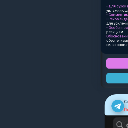
• Для сухой
увлажняющи
• Совместим
• Рекоменда
для усилен
• Особеннос
реакциям
Обосновани
обеспечивае
силиконова
C
П