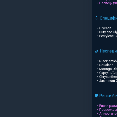
• Неспециф
💧 Специф
• Glycerin
• Butylene Gl
• Pentylene G
🌿 Неспец
• Niacinamid
• Squalane
• Moringa Ole
• Caprylic/Ca
• Chrysanthe
• Jasminum Of
🛡️ Риски б
• Риски раз
• Поврежден
• Аллергиче