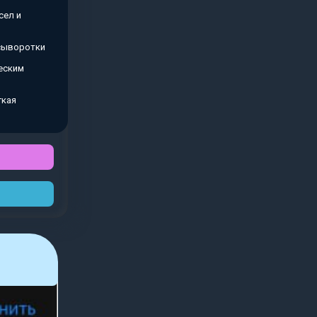
сел и
 сыворотки
еским
гкая