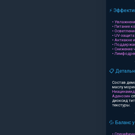
⚡ Эффектив
• Увлажнени
• Питание к
• Осветлени
• UV-защита
• Антиакне 
• Поддержа
• Снижение 
• Лимфодре
📋 Детальн
Состав дем
маслу морин
Ниацинамид
Аденозин
сп
диоксид ти
текстуры.
💦 Баланс 
• Специфичн