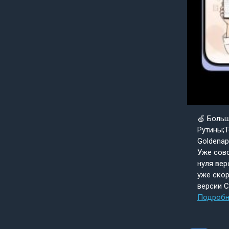
🍏 Боль
Рутины;Т
Goldenap
Уже совс
нуля вер
уже скор
версии 
Подробн