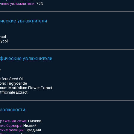
ичные увлажнители:
75%
ические увлажнители
ycol
lycol
ифические увлажнители
e
ifera Seed Oil
pric Triglyceride
mum Morifolium Flower Extract
ficinale Extract
езопасности
дражения кожи:
Низкий
ие барьера:
Низкий
ские реакции:
Средний