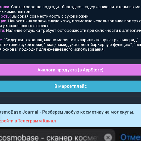
 кожи:
Состав хорошо подходит благодаря содержанию питательных ма
х компонентов
ость:
Высокая совместимость с сухой кожей
ции:
Наносить на увлажненную кожу, возможно использование поверх
ия увлажняющего эффекта
ти:
Наличие отдушки требует осторожности при склонности к аллергич
е:
"Содержит сквалан, масло моринги и каприлик/каприк триглицерид"
т питание сухой кожи, "ниацинамид укрепляет барьерную функцию", "ле
я основа" подходит для ежедневного использования.
Аналоги продукта (в AppStore)
В маркетплейс
osmoBase Journal - Разберем любую косметику на молекулы.
ерейти в Телеграмм Канал