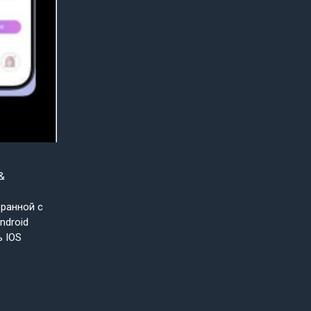
&
бранной с
ndroid
ь IOS