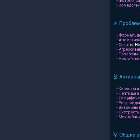
• Фотосенси
• Комедоген
⚠️ Пробле
• Формальд
• Ароматиз
• Спирты:
Не
• Агрессив
• Парабены:
• Нестабил
🧬 Активн
• Кислоты и
• Пептиды и
• Специфиче
• Ретиноиды
• Витамины 
• Экстракты
• Микробио
💡 Общие 