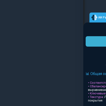
ИИ Р
📊 Общая о
• Соответств
• Сбалансир
выравниван
• Ключевые
• Текстура:
Л
покрытия