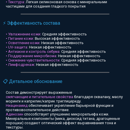
• Текстура:
Легкая силиконовая основа с минеральными
частицами для создания гладкого покрытия
⚡ Эффективность состава
• Увлажнение кожи:
Средняя эффективность
• Питание кожи:
Высокая эффективность
• Осветление кожи:
Низкая эффективность
• UV-защита:
Низкая эффективность
• Антиакне и контроль себума:
Средняя эффективность
• Поддержание микробиома:
Низкая эффективность
• Снижение чувствительности:
Средняя эффективность
• Лимфодренаж:
Низкая эффективность
📋 Детальное обоснование
Состав демонстрирует выраженные
смягчающие и питательные свойства
благодаря сквалану, маслу
моринги и каприлик/каприк триглицериду.
Ниацинамид
обеспечивает укрепление барьерной функции и
противовоспалительное действие.
Аденозин
способствует улучшению микрорельефа кожи.
Минеральные компоненты (мика, диоксид титана, драгоценные
порошки) создают оптический эффект выравнивания тона и
текстуры.