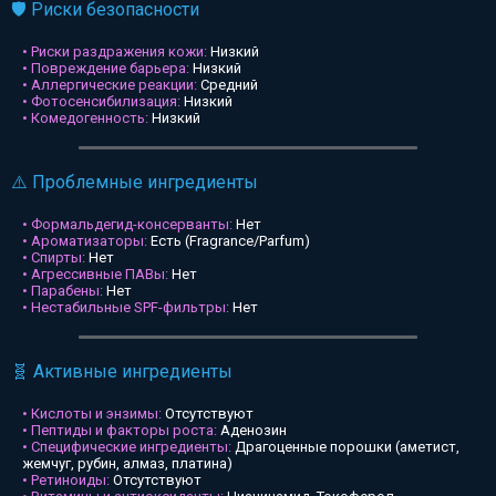
🛡️ Риски безопасности
• Риски раздражения кожи:
Низкий
• Повреждение барьера:
Низкий
• Аллергические реакции:
Средний
• Фотосенсибилизация:
Низкий
• Комедогенность:
Низкий
⚠️ Проблемные ингредиенты
• Формальдегид-консерванты:
Нет
• Ароматизаторы:
Есть (Fragrance/Parfum)
• Спирты:
Нет
• Агрессивные ПАВы:
Нет
• Парабены:
Нет
• Нестабильные SPF-фильтры:
Нет
🧬 Активные ингредиенты
• Кислоты и энзимы:
Отсутствуют
• Пептиды и факторы роста:
Аденозин
• Специфические ингредиенты:
Драгоценные порошки (аметист,
жемчуг, рубин, алмаз, платина)
• Ретиноиды:
Отсутствуют