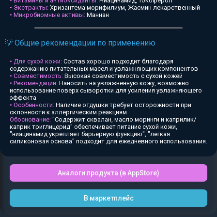
• Витамины и антиоксиданты:
Ниацинамид, Токоферол
• Экстракты:
Хризантема морифилиум, Жасмин лекарственный
• Микробиомные активы:
Маннан
💡 Общие рекомендации по применению
• Для сухой кожи:
Состав хорошо подходит благодаря
содержанию питательных масел и увлажняющих компонентов
• Совместимость:
Высокая совместимость с сухой кожей
• Рекомендации:
Наносить на увлажненную кожу, возможно
использование поверх сыворотки для усиления увлажняющего
эффекта
• Особенности:
Наличие отдушки требует осторожности при
склонности к аллергическим реакциям
Обоснование:
"Содержит сквалан, масло моринги и каприлик/
каприк триглицерид" обеспечивает питание сухой кожи,
"ниацинамид укрепляет барьерную функцию", "легкая
силиконовая основа" подходит для ежедневного использования.
Аналоги продукта (в AppStore)
В маркетплейс