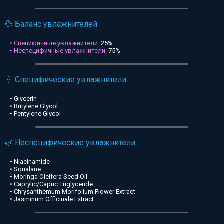
💦 Баланс увлажнителей
• Специфичные увлажнители:
25%
• Неспецифичные увлажнители:
75%
💧 Специфические увлажнители
• Glycerin
• Butylene Glycol
• Pentylene Glycol
🌿 Неспецифические увлажнители
• Niacinamide
• Squalane
• Moringa Oleifera Seed Oil
• Caprylic/Capric Triglyceride
• Chrysanthemum Morifolium Flower Extract
• Jasminum Officinale Extract