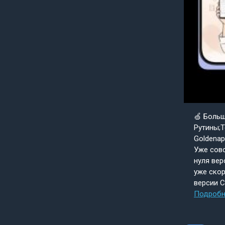
🍏 Боль
Рутины;Т
Goldenap
Уже совс
нуля вер
уже скор
версии 
Подробн