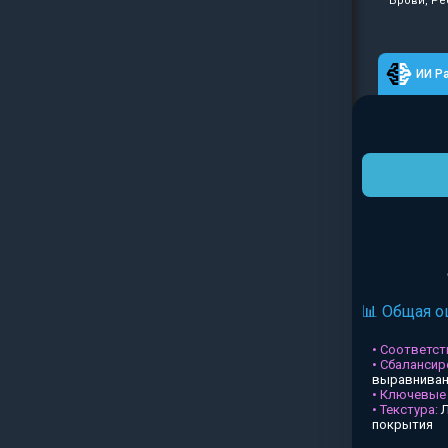
Брови, Ре
ИИ Р
📊 Общая о
• Соответств
• Сбалансир
выравниван
• Ключевые
• Текстура:
Л
покрытия