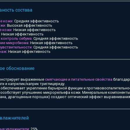
ность состава
е кожи:
Средняя эффективность
ожи:
Высокая эффективность
е кожи:
Низкая эффективность
:
Низкая эффективность
и контроль себума:
Средняя эффективность
ние микробиома:
Низкая эффективность
чувствительности:
Средняя эффективность
наж:
Низкая эффективность
ое обоснование
онстрирует выраженные
смягчающие и питательные свойства
благодар
ги и каприлик/каприк триглицериду.
обеспечивает укрепление барьерной функции и противовоспалительное
особствует улучшению микрорельефа кожи. Минеральные компоненты 
тана, драгоценные порошки) создают оптический эффект выравнивания
увлажнителей
ые увлажнители:
25%