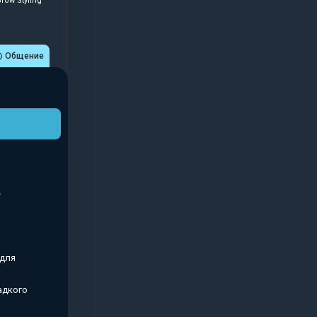
ow Styling
Общение
 для
адкого