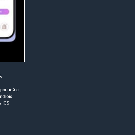
&
бранной с
ndroid
ь IOS