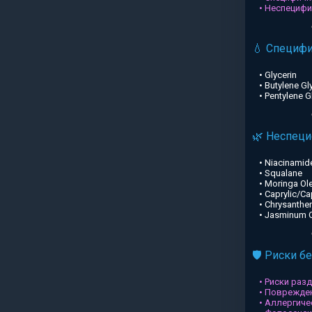
• Неспециф
💧 Специф
• Glycerin
• Butylene Gl
• Pentylene G
🌿 Неспец
• Niacinamid
• Squalane
• Moringa Ole
• Caprylic/Ca
• Chrysanthe
• Jasminum Of
🛡️ Риски б
• Риски раз
• Поврежден
• Аллергиче