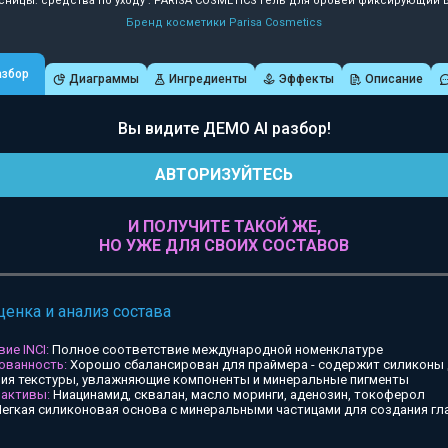
сницы: средства по уходу : PARISA COSMETICS Гель для бровей фиксирующий Br
Бренд косметики Parisa Cosmetics
азбор
Диаграммы
Ингредиенты
Эффекты
Описание
Вы видите ДЕМО AI разбор!
АВТОРИЗУЙТЕСЬ
И ПОЛУЧИТЕ ТАКОЙ ЖЕ,
НО УЖЕ ДЛЯ СВОИХ СОСТАВОВ
ценка и анализ состава
ие INCI:
Полное соответствие международной номенклатуре
ованность:
Хорошо сбалансирован для праймера - содержит силиконы
ия текстуры, увлажняющие компоненты и минеральные пигменты
 активы:
Ниацинамид, сквалан, масло моринги, аденозин, токоферол
егкая силиконовая основа с минеральными частицами для создания гл