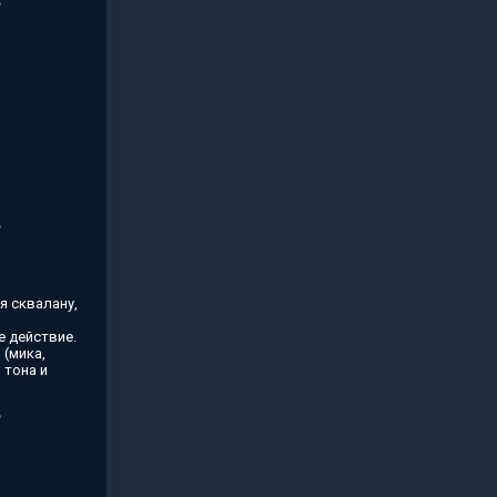
я сквалану,
 действие.
(мика,
 тона и