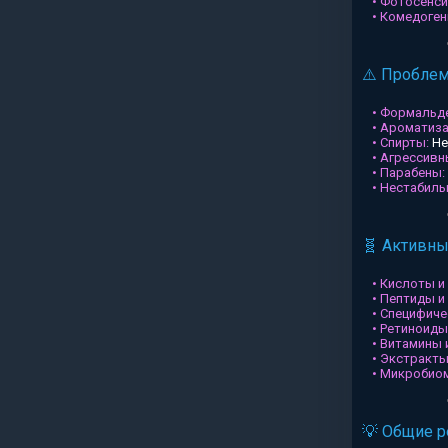
• Фотосенси
• Комедоген
⚠️ Пробле
• Формальд
• Ароматиз
• Спирты:
Не
• Агрессив
• Парабены:
• Нестабил
🧬 Активн
• Кислоты и
• Пептиды и
• Специфиче
• Ретиноиды
• Витамины 
• Экстракты
• Микробио
💡 Общие 