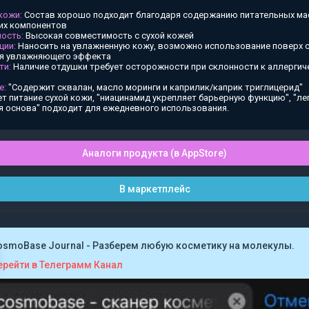
 кожи:
Состав хорошо подходит благодаря содержанию питательных ма
х компонентов
ость:
Высокая совместимость с сухой кожей
ции:
Наносить на увлажненную кожу, возможно использование поверх
ия увлажняющего эффекта
ти:
Наличие отдушки требует осторожности при склонности к аллергич
е:
"Содержит сквалан, масло моринги и каприлик/каприк триглицерид"
т питание сухой кожи, "ниацинамид укрепляет барьерную функцию", "ле
я основа" подходит для ежедневного использования.
Аналоги продукта (в AppStore)
В маркетплейс
osmoBase Journal - Разберем любую косметику на молекулы.
ерейти в Телеграмм Канал