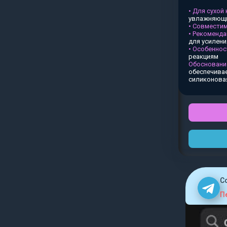
• Для сухой
увлажняющи
• Совместим
• Рекоменда
для усилен
• Особеннос
реакциям
Обосновани
обеспечивае
силиконова
C
П