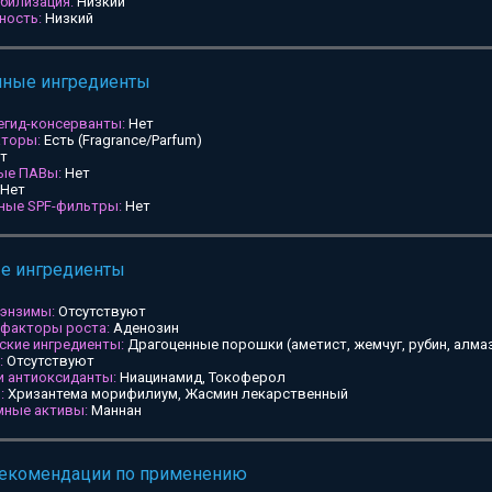
билизация:
Низкий
ность:
Низкий
мные ингредиенты
егид-консерванты:
Нет
аторы:
Есть (Fragrance/Parfum)
т
ные ПАВы:
Нет
Нет
ьные SPF-фильтры:
Нет
ые ингредиенты
 энзимы:
Отсутствуют
 факторы роста:
Аденозин
ские ингредиенты:
Драгоценные порошки (аметист, жемчуг, рубин, алмаз
:
Отсутствуют
и антиоксиданты:
Ниацинамид, Токоферол
:
Хризантема морифилиум, Жасмин лекарственный
мные активы:
Маннан
рекомендации по применению