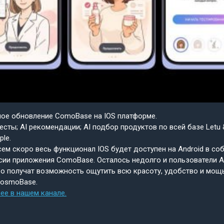
шое обновление ComoBase на IOS платформе.
есты; AI рекомендации; AI подбор продуктов по всей базе Letu 
ple.
ем скоро весь функционал IOS будет доступен на Android в со
сии приложения ComoBase. Осталось недолго и пользователи A
о получат возможность ощутить всю красоту, удобство и мощ
CosmoBase.
ее в нашем канале.