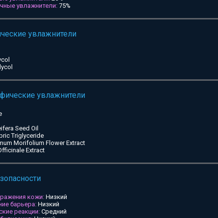
ичные увлажнители:
75%
ические увлажнители
ycol
lycol
ифические увлажнители
e
ifera Seed Oil
pric Triglyceride
mum Morifolium Flower Extract
ficinale Extract
езопасности
дражения кожи:
Низкий
ие барьера:
Низкий
ские реакции:
Средний