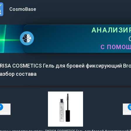
CosmoBase
n menu
АНАЛИЗИ
С ПОМО
RISA COSMETICS Гель для бровей фиксирующий Brow
Разбор состава
ировать
В изб