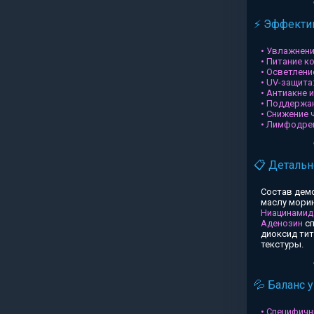
⚡ Эффектив
• Увлажнени
• Питание к
• Осветлени
• UV-защита
• Антиакне 
• Поддержа
• Снижение 
• Лимфодре
📋 Детальн
Состав дем
маслу морин
Ниацинамид
Аденозин
сп
диоксид ти
текстуры.
💦 Баланс 
• Специфичн