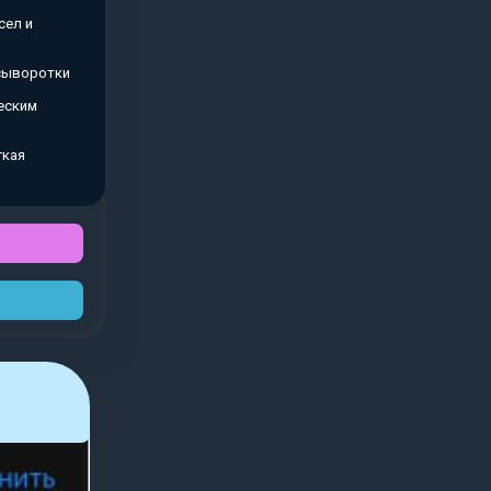
сел и
 сыворотки
еским
гкая