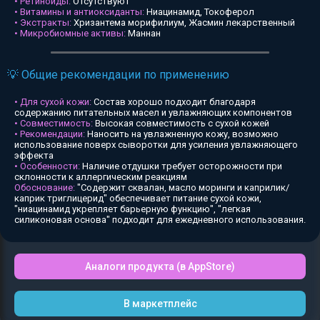
• Ретиноиды:
Отсутствуют
• Витамины и антиоксиданты:
Ниацинамид, Токоферол
• Экстракты:
Хризантема морифилиум, Жасмин лекарственный
• Микробиомные активы:
Маннан
💡 Общие рекомендации по применению
• Для сухой кожи:
Состав хорошо подходит благодаря
содержанию питательных масел и увлажняющих компонентов
• Совместимость:
Высокая совместимость с сухой кожей
• Рекомендации:
Наносить на увлажненную кожу, возможно
использование поверх сыворотки для усиления увлажняющего
эффекта
• Особенности:
Наличие отдушки требует осторожности при
склонности к аллергическим реакциям
Обоснование:
"Содержит сквалан, масло моринги и каприлик/
каприк триглицерид" обеспечивает питание сухой кожи,
"ниацинамид укрепляет барьерную функцию", "легкая
силиконовая основа" подходит для ежедневного использования.
Аналоги продукта (в AppStore)
В маркетплейс