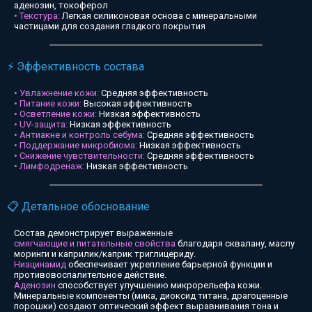
аденозин, токоферол
• Текстура:
Легкая силиконовая основа с минеральными
частицами для создания гладкого покрытия
⚡ Эффективность состава
• Увлажнение кожи:
Средняя эффективность
• Питание кожи:
Высокая эффективность
• Осветление кожи:
Низкая эффективность
• UV-защита:
Низкая эффективность
• Антиакне и контроль себума:
Средняя эффективность
• Поддержание микробиома:
Низкая эффективность
• Снижение чувствительности:
Средняя эффективность
• Лимфодренаж:
Низкая эффективность
📋 Детальное обоснование
Состав демонстрирует выраженные
смягчающие и питательные свойства
благодаря сквалану, маслу
моринги и каприлик/каприк триглицериду.
Ниацинамид
обеспечивает укрепление барьерной функции и
противовоспалительное действие.
Аденозин
способствует улучшению микрорельефа кожи.
Минеральные компоненты (мика, диоксид титана, драгоценные
порошки) создают оптический эффект выравнивания тона и