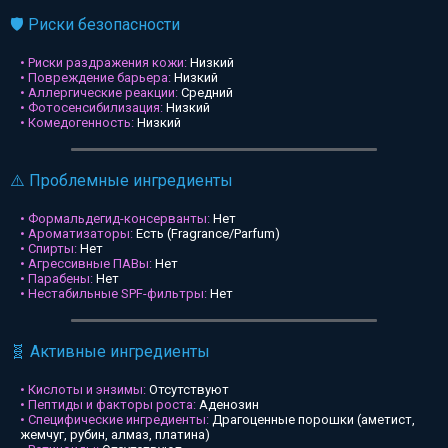
🛡️ Риски безопасности
• Риски раздражения кожи:
Низкий
• Повреждение барьера:
Низкий
• Аллергические реакции:
Средний
• Фотосенсибилизация:
Низкий
• Комедогенность:
Низкий
⚠️ Проблемные ингредиенты
• Формальдегид-консерванты:
Нет
• Ароматизаторы:
Есть (Fragrance/Parfum)
• Спирты:
Нет
• Агрессивные ПАВы:
Нет
• Парабены:
Нет
• Нестабильные SPF-фильтры:
Нет
🧬 Активные ингредиенты
• Кислоты и энзимы:
Отсутствуют
• Пептиды и факторы роста:
Аденозин
• Специфические ингредиенты:
Драгоценные порошки (аметист,
жемчуг, рубин, алмаз, платина)