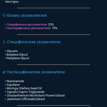
текстуры.
💦 Баланс увлажнителей
• Специфичные увлажнители:
25%
• Неспецифичные увлажнители:
75%
💧 Специфические увлажнители
• Glycerin
• Butylene Glycol
• Pentylene Glycol
🌿 Неспецифические увлажнители
• Niacinamide
• Squalane
• Moringa Oleifera Seed Oil
• Caprylic/Capric Triglyceride
• Chrysanthemum Morifolium Flower Extract
• Jasminum Officinale Extract