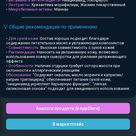
• Витамины и антиоксиданты:
Ниацинамид, Токоферол
• Экстракты:
Хризантема морифилиум, Жасмин лекарственный
• Микробиомные активы:
Маннан
💡 Общие рекомендации по применению
• Для сухой кожи:
Состав хорошо подходит благодаря
содержанию питательных масел и увлажняющих компонентов
• Совместимость:
Высокая совместимость с сухой кожей
• Рекомендации:
Наносить на увлажненную кожу, возможно
использование поверх сыворотки для усиления увлажняющего
эффекта
• Особенности:
Наличие отдушки требует осторожности при
склонности к аллергическим реакциям
Обоснование:
"Содержит сквалан, масло моринги и каприлик/
каприк триглицерид" обеспечивает питание сухой кожи,
"ниацинамид укрепляет барьерную функцию", "легкая
силиконовая основа" подходит для ежедневного использования.
Аналоги продукта (в AppStore)
В маркетплейс