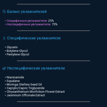
💦 Баланс увлажнителей
• Специфичные увлажнители:
25%
• Неспецифичные увлажнители:
75%
💧 Специфические увлажнители
• Glycerin
• Butylene Glycol
• Pentylene Glycol
🌿 Неспецифические увлажнители
• Niacinamide
• Squalane
• Moringa Oleifera Seed Oil
• Caprylic/Capric Triglyceride
• Chrysanthemum Morifolium Flower Extract
• Jasminum Officinale Extract