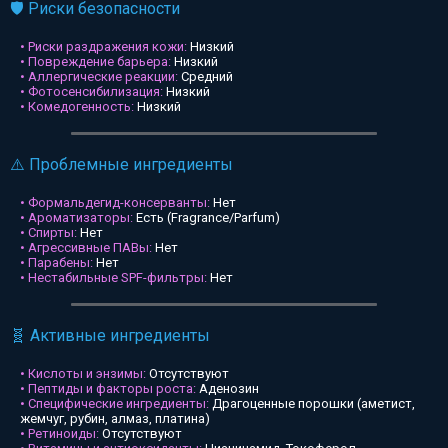
🛡️ Риски безопасности
• Риски раздражения кожи:
Низкий
• Повреждение барьера:
Низкий
• Аллергические реакции:
Средний
• Фотосенсибилизация:
Низкий
• Комедогенность:
Низкий
⚠️ Проблемные ингредиенты
• Формальдегид-консерванты:
Нет
• Ароматизаторы:
Есть (Fragrance/Parfum)
• Спирты:
Нет
• Агрессивные ПАВы:
Нет
• Парабены:
Нет
• Нестабильные SPF-фильтры:
Нет
🧬 Активные ингредиенты
• Кислоты и энзимы:
Отсутствуют
• Пептиды и факторы роста:
Аденозин
• Специфические ингредиенты:
Драгоценные порошки (аметист,
жемчуг, рубин, алмаз, платина)
• Ретиноиды:
Отсутствуют