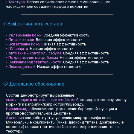
• Текстура:
Легкая силиконовая основа с минеральными
частицами для создания гладкого покрытия
⚡ Эффективность состава
• Увлажнение кожи:
Средняя эффективность
• Питание кожи:
Высокая эффективность
• Осветление кожи:
Низкая эффективность
• UV-защита:
Низкая эффективность
• Антиакне и контроль себума:
Средняя эффективность
• Поддержание микробиома:
Низкая эффективность
• Снижение чувствительности:
Средняя эффективность
• Лимфодренаж:
Низкая эффективность
📋 Детальное обоснование
Состав демонстрирует выраженные
смягчающие и питательные свойства
благодаря сквалану, маслу
моринги и каприлик/каприк триглицериду.
Ниацинамид
обеспечивает укрепление барьерной функции и
противовоспалительное действие.
Аденозин
способствует улучшению микрорельефа кожи.
Минеральные компоненты (мика, диоксид титана, драгоценные
порошки) создают оптический эффект выравнивания тона и
текстуры.