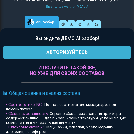
Лицо: Снятие макияжа, Очищение : P.CALM UnderPore Holy Basil
Бренд косметики P.CALM
ИИ Разбор
Вы видите ДЕМО AI разбор!
АВТОРИЗУЙТЕСЬ
И ПОЛУЧИТЕ ТАКОЙ ЖЕ,
НО УЖЕ ДЛЯ СВОИХ СОСТАВОВ
📊 Общая оценка и анализ состава
• Соответствие INCI:
Полное соответствие международной
номенклатуре
• Сбалансированность:
Хорошо сбалансирован для праймера -
содержит силиконы для выравнивания текстуры, увлажняющие
компоненты и минеральные пигменты
• Ключевые активы:
Ниацинамид, сквалан, масло моринги,
аденозин, токоферол