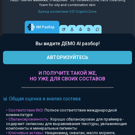
Лицо: Снятие макияжа, Очищение : OZ! ORGANICZONE Face cleansing
foam for oily and combination skin
Бренд косметики OZ! OrganicZone
ИИ Разбор
Вы видите ДЕМО AI разбор!
АВТОРИЗУЙТЕСЬ
И ПОЛУЧИТЕ ТАКОЙ ЖЕ,
НО УЖЕ ДЛЯ СВОИХ СОСТАВОВ
📊 Общая оценка и анализ состава
• Соответствие INCI:
Полное соответствие международной
номенклатуре
• Сбалансированность:
Хорошо сбалансирован для праймера -
содержит силиконы для выравнивания текстуры, увлажняющие
компоненты и минеральные пигменты
• Ключевые активы:
Ниацинамид, сквалан, масло моринги,