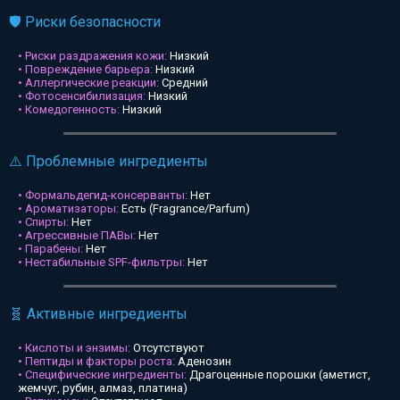
🛡️ Риски безопасности
• Риски раздражения кожи:
Низкий
• Повреждение барьера:
Низкий
• Аллергические реакции:
Средний
• Фотосенсибилизация:
Низкий
• Комедогенность:
Низкий
⚠️ Проблемные ингредиенты
• Формальдегид-консерванты:
Нет
• Ароматизаторы:
Есть (Fragrance/Parfum)
• Спирты:
Нет
• Агрессивные ПАВы:
Нет
• Парабены:
Нет
• Нестабильные SPF-фильтры:
Нет
🧬 Активные ингредиенты
• Кислоты и энзимы:
Отсутствуют
• Пептиды и факторы роста:
Аденозин
• Специфические ингредиенты:
Драгоценные порошки (аметист,
жемчуг, рубин, алмаз, платина)