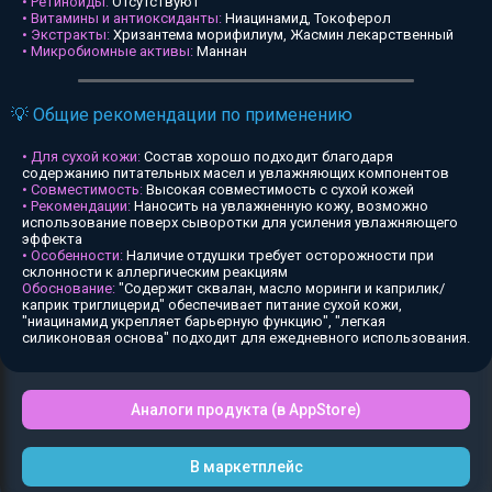
• Ретиноиды:
Отсутствуют
• Витамины и антиоксиданты:
Ниацинамид, Токоферол
• Экстракты:
Хризантема морифилиум, Жасмин лекарственный
• Микробиомные активы:
Маннан
💡 Общие рекомендации по применению
• Для сухой кожи:
Состав хорошо подходит благодаря
содержанию питательных масел и увлажняющих компонентов
• Совместимость:
Высокая совместимость с сухой кожей
• Рекомендации:
Наносить на увлажненную кожу, возможно
использование поверх сыворотки для усиления увлажняющего
эффекта
• Особенности:
Наличие отдушки требует осторожности при
склонности к аллергическим реакциям
Обоснование:
"Содержит сквалан, масло моринги и каприлик/
каприк триглицерид" обеспечивает питание сухой кожи,
"ниацинамид укрепляет барьерную функцию", "легкая
силиконовая основа" подходит для ежедневного использования.
Аналоги продукта (в AppStore)
В маркетплейс