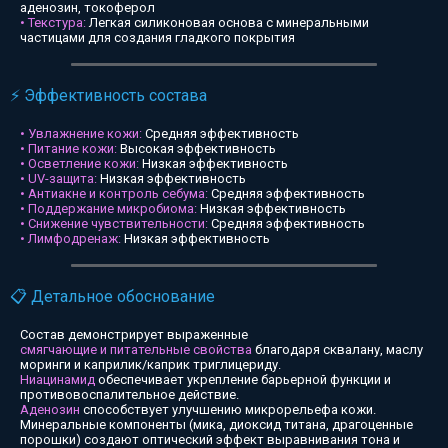
аденозин, токоферол
• Текстура:
Легкая силиконовая основа с минеральными
частицами для создания гладкого покрытия
⚡ Эффективность состава
• Увлажнение кожи:
Средняя эффективность
• Питание кожи:
Высокая эффективность
• Осветление кожи:
Низкая эффективность
• UV-защита:
Низкая эффективность
• Антиакне и контроль себума:
Средняя эффективность
• Поддержание микробиома:
Низкая эффективность
• Снижение чувствительности:
Средняя эффективность
• Лимфодренаж:
Низкая эффективность
📋 Детальное обоснование
Состав демонстрирует выраженные
смягчающие и питательные свойства
благодаря сквалану, маслу
моринги и каприлик/каприк триглицериду.
Ниацинамид
обеспечивает укрепление барьерной функции и
противовоспалительное действие.
Аденозин
способствует улучшению микрорельефа кожи.
Минеральные компоненты (мика, диоксид титана, драгоценные
порошки) создают оптический эффект выравнивания тона и