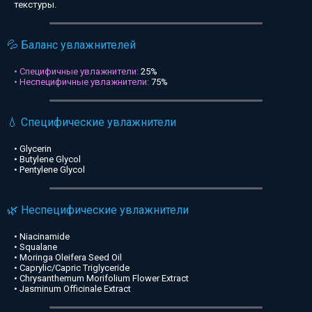
текстуры.
💦 Баланс увлажнителей
• Специфичные увлажнители:
25%
• Неспецифичные увлажнители:
75%
💧 Специфические увлажнители
• Glycerin
• Butylene Glycol
• Pentylene Glycol
🌿 Неспецифические увлажнители
• Niacinamide
• Squalane
• Moringa Oleifera Seed Oil
• Caprylic/Capric Triglyceride
• Chrysanthemum Morifolium Flower Extract
• Jasminum Officinale Extract